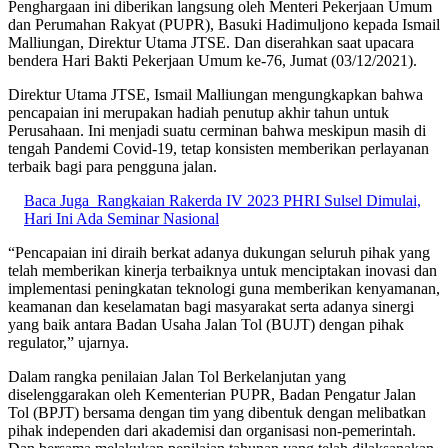
Penghargaan ini diberikan langsung oleh Menteri Pekerjaan Umum
dan Perumahan Rakyat (PUPR), Basuki Hadimuljono kepada Ismail
Malliungan, Direktur Utama JTSE. Dan diserahkan saat upacara
bendera Hari Bakti Pekerjaan Umum ke-76, Jumat (03/12/2021).
Direktur Utama JTSE, Ismail Malliungan mengungkapkan bahwa
pencapaian ini merupakan hadiah penutup akhir tahun untuk
Perusahaan. Ini menjadi suatu cerminan bahwa meskipun masih di
tengah Pandemi Covid-19, tetap konsisten memberikan perlayanan
terbaik bagi para pengguna jalan.
Baca Juga
Rangkaian Rakerda IV 2023 PHRI Sulsel Dimulai,
Hari Ini Ada Seminar Nasional
“Pencapaian ini diraih berkat adanya dukungan seluruh pihak yang
telah memberikan kinerja terbaiknya untuk menciptakan inovasi dan
implementasi peningkatan teknologi guna memberikan kenyamanan,
keamanan dan keselamatan bagi masyarakat serta adanya sinergi
yang baik antara Badan Usaha Jalan Tol (BUJT) dengan pihak
regulator,” ujarnya.
Dalam rangka penilaian Jalan Tol Berkelanjutan yang
diselenggarakan oleh Kementerian PUPR, Badan Pengatur Jalan
Tol (BPJT) bersama dengan tim yang dibentuk dengan melibatkan
pihak independen dari akademisi dan organisasi non-pemerintah.