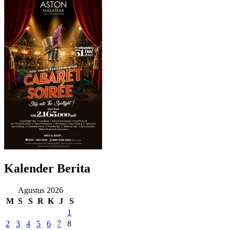
Kalender Berita
Agustus 2026
M
S
S
R
K
J
S
1
2
3
4
5
6
7
8