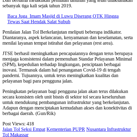
Dan bersama melakukan penilaian tahunan yang telah dilaksanakan
sebanyak tiga kali sejak tahun 2019.
Baca Juga
Imam Masjid di Luwu Diserang OTK Hingga
Tewas Saat Hendak Salat Subuh
Penilaian Jalan Tol Berkelanjutan meliputi beberapa indikator.
Diantaranya, aspek kelancaran, kenyamanan dan keselamatan, serta
menilai layanan tempat istirahat dan pelayanan (rest area).
JTSE berhasil meningkatkan pencapaiannya dengan terus berupaya
menjaga konsistensi dalam pemenuhan Standar Pelayanan Minimal
(SPM), kepedulian terhadap lingkungan, penciptaan berbagai
inovasi. Termasuk dalam hal penanganan Covid-19 di tengah
pandemi. Tujuannya, untuk terus meningkatkan kualitas dan
pelayanan bagi para pengguna jalan.
Peningkatan pelayanan bagi pengguna jalan akan terus dilakukan
secara konsisten oleh unit bisnis di sektor tol secara keseluruhan
untuk mendukung pembangunan infrastruktur yang berkelanjutan.
Adapun dengan menciptakan kemudahan akses dan konektivitas di
berbagai daerah. (Gun/Rik)
Post Views:
418
Jalan Tol Seksi Empat
Kementerian PUPR
Nusantara Infrastruktur
Tol Makassar