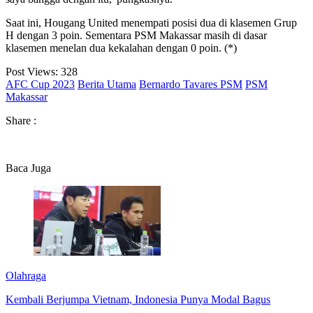
Saat ini, Hougang United menempati posisi dua di klasemen Grup
H dengan 3 poin. Sementara PSM Makassar masih di dasar
klasemen menelan dua kekalahan dengan 0 poin. (*)
Post Views:
328
AFC Cup 2023
Berita Utama
Bernardo Tavares PSM
PSM
Makassar
Share :
Baca Juga
Olahraga
Kembali Berjumpa Vietnam, Indonesia Punya Modal Bagus