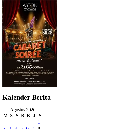
Kalender Berita
Agustus 2026
M
S
S
R
K
J
S
1
2
3
4
5
6
7
8