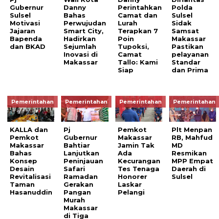
Gubernur
Danny
Perintahkan
Polda
Sulsel
Bahas
Camat dan
Sulsel
Motivasi
Perwujudan
Lurah
Sidak
Jajaran
Smart City,
Terapkan 7
Samsat
Bapenda
Hadirkan
Poin
Makassar
dan BKAD
Sejumlah
Tupoksi,
Pastikan
Inovasi di
Camat
pelayanan
Makassar
Tallo: Kami
Standar
Siap
dan Prima
Pemerintahan
Pemerintahan
Pemerintahan
Pemerintahan
KALLA dan
Pj
Pemkot
Plt Menpan
Pemkot
Gubernur
Makassar
RB, Mahfud
Makassar
Bahtiar
Jamin Tak
MD
Bahas
Lanjutkan
Ada
Resmikan
Konsep
Peninjauan
Kecurangan
MPP Empat
Desain
Safari
Tes Tenaga
Daerah di
Revitalisasi
Ramadan
Honorer
Sulsel
Taman
Gerakan
Laskar
Hasanuddin
Pangan
Pelangi
Murah
Makassar
di Tiga