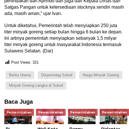
penindakan dari Aprindo dan juga dari Kepala Dinas dan
Satgas Pangan untuk ketersediaan stocknya sendiri masih
ada, masih aman,” ujar Ivan.
Untuk diketahui, Pemerintah telah menyiapkan 250 juta
liter minyak goreng setiap bulan hingga 6 bulan ke depan.
Ini artinya pemerintah menyiapkan sebanyak 1,5 milyar
liter minyak goreng untuk masyarakat Indonesia termasuk
Sulawesi Selatan. (Dar)
Post Views:
321
Berita Utama
Disperindag Sulsel
Harga Minyak Goreng
Minyak Goreng Langka di Sulsel
Baca Juga
Pemerintahan
Pemerintahan
Pemerintahan
Pemerintahan
Pj
Wali Kota
Danny
Dirlantas