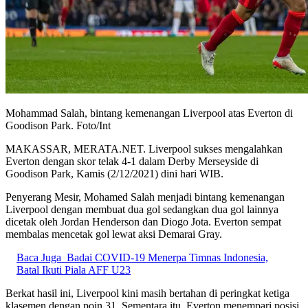
Mohammad Salah, bintang kemenangan Liverpool atas Everton di
Goodison Park. Foto/Int
MAKASSAR, MERATA.NET. Liverpool sukses mengalahkan
Everton dengan skor telak 4-1 dalam Derby Merseyside di
Goodison Park, Kamis (2/12/2021) dini hari WIB.
Penyerang Mesir, Mohamed Salah menjadi bintang kemenangan
Liverpool dengan membuat dua gol sedangkan dua gol lainnya
dicetak oleh Jordan Henderson dan Diogo Jota. Everton sempat
membalas mencetak gol lewat aksi Demarai Gray.
Baca Juga
Badai COVID-19 Menerpa Timnas Indonesia,
Batal Ikuti Piala AFF U23
Berkat hasil ini, Liverpool kini masih bertahan di peringkat ketiga
klasemen dengan poin 31. Sementara itu, Everton menempari posisi