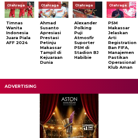
Olahraga
Olahraga
Olahraga
Olahraga
Timnas
Ahmad
Alexander
PSM
Wanita
Susanto
Polking
Makassar
Indonesia
Apresiasi
Puji
Jelaskan
Juara Piala
Prestasi
Atmosfir
Arti
AFF 2024
Petinju
Suporter
Registration
Makassar
PSM di
Ban FIFA,
Tampil di
Stadion BJ
Manajemen
Kejuaraan
Habibie
Pastikan
Dunia
Operasional
Klub Aman
ADVERTISING