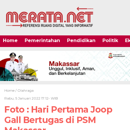
Home
Pemerintahan
Pendidikan
Politik
E
Home /
Olahraga
Rabu, 5 Januari 2022 17:12- WIB
Foto : Hari Pertama Joop
Gall Bertugas di PSM