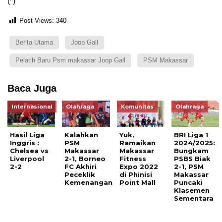
(*)
Post Views:
340
Berita Utama
Joop Gall
Pelatih Baru Psm makassar Joop Gall
PSM Makassar
Baca Juga
Internasional
Olahraga
Komunitas
Olahraga
Hasil Liga
Kalahkan
Yuk,
BRI Liga 1
Inggris :
PSM
Ramaikan
2024/2025:
Chelsea vs
Makassar
Makassar
Bungkam
Liverpool
2-1, Borneo
Fitness
PSBS Biak
2-2
FC Akhiri
Expo 2022
2-1, PSM
Peceklik
di Phinisi
Makassar
Kemenangan
Point Mall
Puncaki
Klasemen
Sementara