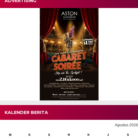
ADVERTISING
KALENDER BERITA
Agustus 2026
M
S
S
R
K
J
S