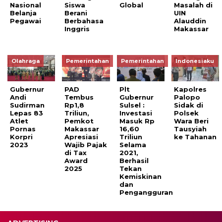
Nasional
Siswa
Global
Masalah di
Belanja
Berani
UIN
Pegawai
Berbahasa
Alauddin
Inggris
Makassar
Olahraga
Pemerintahan
Pemerintahan
Indonesiaku
Gubernur
PAD
Plt
Kapolres
Andi
Tembus
Gubernur
Palopo
Sudirman
Rp1,8
Sulsel :
Sidak di
Lepas 83
Triliun,
Investasi
Polsek
Atlet
Pemkot
Masuk Rp
Wara Beri
Pornas
Makassar
16,60
Tausyiah
Korpri
Apresiasi
Triliun
ke Tahanan
2023
Wajib Pajak
Selama
di Tax
2021,
Award
Berhasil
2025
Tekan
Kemiskinan
dan
Pengangguran