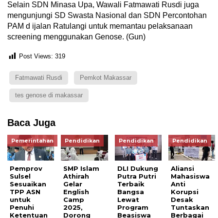
Selain SDN Minasa Upa, Wawali Fatmawati Rusdi juga
mengunjungi SD Swasta Nasional dan SDN Percontohan
PAM d ijalan Ratulangi untuk memantau pelaksanaan
screening menggunakan Genose. (Gun)
Post Views:
319
Fatmawati Rusdi
Pemkot Makassar
tes genose di makassar
Baca Juga
Pemerintahan
Pendidikan
Pendidikan
Pendidikan
Pemprov
SMP Islam
DLI Dukung
Aliansi
Sulsel
Athirah
Putra Putri
Mahasiswa
Sesuaikan
Gelar
Terbaik
Anti
TPP ASN
English
Bangsa
Korupsi
untuk
Camp
Lewat
Desak
Penuhi
2025,
Program
Tuntaskan
Ketentuan
Dorong
Beasiswa
Berbagai