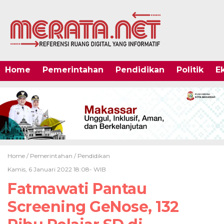
Home
Pemerintahan
Pendidikan
Politik
E
Home /
Pemerintahan
/
Pendidikan
Kamis, 6 Januari 2022 18:08- WIB
Fatmawati Pantau
Screening GeNose, 132