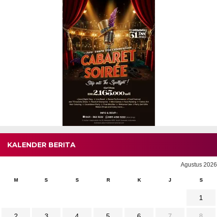
KALENDER BERITA
Agustus 2026
M
S
S
R
K
J
S
1
2
3
4
5
6
7
8