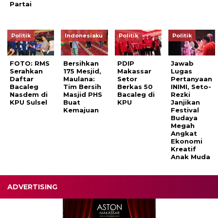
Partai
Politik
Indonesiaku
Politik
Politik
FOTO: RMS
Bersihkan
PDIP
Jawab
Serahkan
175 Mesjid,
Makassar
Lugas
Daftar
Maulana:
Setor
Pertanyaan
Bacaleg
Tim Bersih
Berkas 50
INIMI, Seto-
Nasdem di
Masjid PHS
Bacaleg di
Rezki
KPU Sulsel
Buat
KPU
Janjikan
Kemajuan
Festival
Budaya
Megah
Angkat
Ekonomi
Kreatif
Anak Muda
ADVERTISING