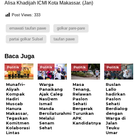
Alisa Khadijah ICMI Kota Makassar. (Jan)
Post Views:
333
ernawati taufan pawe
golkar pare-pare
partai golkar Sulsel
taufan pawe
Baca Juga
Politik
Politik
Politik
Politik
Munafri–
Warga
Masa
Ruslan
Aliyah
Panaikang
Tenang,
Lallo
Kompak
Ajak Caleg
Relawan
hadirkan
Hadiri
NasDem
Paslon
Paslon
Muscab
Ismail
Sehati
Sehati
Hanura
Manda
Bergerak
Berdialog
Makassar,
Bersilaturahmi
Turunkan
dengan
Tegaskan
Melalui
APK
Warga di
Komitmen
Senam
Kandidatnya
Jalan
Kolaborasi
Sehat
Teuku
Lintas
Umar