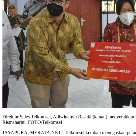
Direktur Sales Telkomsel, Adiwinahyu Basuki (kanan) menyerahkan se
Rismaharini. FOTO/Telkomsel
JAYAPURA, MERATA.NET– Telkomsel kembali menegaskan perannya d