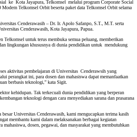
al ke Kota Jayapura, Telkomsel melalui program Corporate Social
 Modem Telkomsel Orbit beserta paket data Telkomsel Orbit selama
versitas Cenderawasih – Dr. Ir. Apolo Safanpo, S.T., M.T. serta
niversitas Cenderawasih, Kota Jayapura, Papua.
men Telkomsel untuk terus membuka semua peluang, memberikan
at dan lingkungan khususnya di dunia pendidikan untuk mendukung
s aktivitas pembelajaran di Universitas Cenderawsih yang
alui perangkat ini, para dosen dan mahasiswa dapat memanfaatkan
n berbasis teknologi,” kata Sigit.
tor kehidupan. Tak terkecuali dunia pendidikan yang berperan
rkembangan teknologi dengan cara menyediakan sarana dan prasarana
a besar Universitas Cenderawasih, kami mengucapkan terima kasih
angat membantu kami dalam melaksanakan berbagai kegiatan
ara mahasiswa, dosen, pegawai, dan masyarakat yang membutuhkan