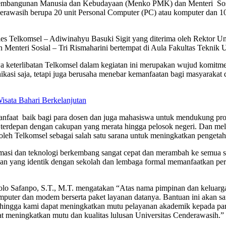
 Pembangunan Manusia dan Kebudayaan (Menko PMK) dan Menteri Sosi
rawasih berupa 20 unit Personal Computer (PC) atau komputer dan 10
es Telkomsel – Adiwinahyu Basuki Sigit yang diterima oleh Rektor Uni
Menteri Sosial – Tri Rismaharini bertempat di Aula Fakultas Teknik U
a keterlibatan Telkomsel dalam kegiatan ini merupakan wujud komit
unikasi saja, tetapi juga berusaha menebar kemanfaatan bagi masyarak
sata Bahari Berkelanjutan
faat baik bagi para dosen dan juga mahasiswa untuk mendukung prose
 terdepan dengan cakupan yang merata hingga pelosok negeri. Dan mel
leh Telkomsel sebagai salah satu sarana untuk meningkatkan pengetahua
asi dan teknologi berkembang sangat cepat dan merambah ke semua sek
ikan yang identik dengan sekolah dan lembaga formal memanfaatkan pe
polo Safanpo, S.T., M.T. mengatakan “Atas nama pimpinan dan keluarg
puter dan modem berserta paket layanan datanya. Bantuan ini akan s
Sehingga kami dapat meningkatkan mutu pelayanan akademik kepada p
at meningkatkan mutu dan kualitas lulusan Universitas Cenderawasih.”