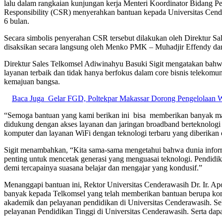
lalu dalam rangkaian kunjungan kerja Menteri Koordinator Bidang
Responsibility (CSR) menyerahkan bantuan kepada Universitas Cende
6 bulan.
Secara simbolis penyerahan CSR tersebut dilakukan oleh Direktur Sal
disaksikan secara langsung oleh Menko PMK – Muhadjir Effendy dan 
Direktur Sales Telkomsel Adiwinahyu Basuki Sigit mengatakan bahw
layanan terbaik dan tidak hanya berfokus dalam core bisnis telekom
kemajuan bangsa.
Baca Juga
Gelar FGD, Poltekpar Makassar Dorong Pengelolaan Wi
“Semoga bantuan yang kami berikan ini bisa memberikan banyak man
didukung dengan akses layanan dan jaringan broadband berteknologi
komputer dan layanan WiFi dengan teknologi terbaru yang diberikan o
Sigit menambahkan, “Kita sama-sama mengetahui bahwa dunia inform
penting untuk mencetak generasi yang menguasai teknologi. Pendid
demi tercapainya suasana belajar dan mengajar yang kondusif.”
Menanggapi bantuan ini, Rektor Universitas Cenderawasih Dr. Ir. A
banyak kepada Telkomsel yang telah memberikan bantuan berupa kom
akademik dan pelayanan pendidikan di Universitas Cenderawasih. 
pelayanan Pendidikan Tinggi di Universitas Cenderawasih. Serta dap