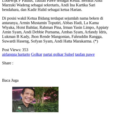
Lodewijk F Paulus, Taufan Pawe sebagai Ketua. Berikut Andi
Marzuki Wadeng sebagai sekretaris, Andi Ina Kartika Sari
bendahara, dan Kadir Halid sebagai ketua Harian.
Di posisi wakil Ketua Bidang terdapat sejumlah nama beken di
antaranya, Armin Mustamin Toputiri, Abbas Hadi, La Kama
Wiyaka, Hoist Bahtiar, Rahman Pina, Irman Yasin Limpo, Appiaty
Amin Syam, Andi Debbie Purnama, Ambas Syam, Arfandy Idris,
Lukman B Kady, Jhon Rende Mangontan, Fahruddin Rangga,
Suwardi Haseng, Sofyan Syam, Andi Hatta Marakarma. (*)
Post Views:
353
airlangga hartarto
Golkar
partai golkar Sulsel
taufan pawe
Share :
Baca Juga