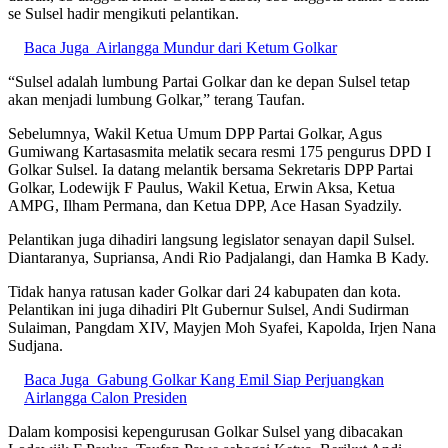
se Sulsel hadir mengikuti pelantikan.
Baca Juga
Airlangga Mundur dari Ketum Golkar
“Sulsel adalah lumbung Partai Golkar dan ke depan Sulsel tetap
akan menjadi lumbung Golkar,” terang Taufan.
Sebelumnya, Wakil Ketua Umum DPP Partai Golkar, Agus
Gumiwang Kartasasmita melatik secara resmi 175 pengurus DPD I
Golkar Sulsel. Ia datang melantik bersama Sekretaris DPP Partai
Golkar, Lodewijk F Paulus, Wakil Ketua, Erwin Aksa, Ketua
AMPG, Ilham Permana, dan Ketua DPP, Ace Hasan Syadzily.
Pelantikan juga dihadiri langsung legislator senayan dapil Sulsel.
Diantaranya, Supriansa, Andi Rio Padjalangi, dan Hamka B Kady.
Tidak hanya ratusan kader Golkar dari 24 kabupaten dan kota.
Pelantikan ini juga dihadiri Plt Gubernur Sulsel, Andi Sudirman
Sulaiman, Pangdam XIV, Mayjen Moh Syafei, Kapolda, Irjen Nana
Sudjana.
Baca Juga
Gabung Golkar Kang Emil Siap Perjuangkan
Airlangga Calon Presiden
Dalam komposisi kepengurusan Golkar Sulsel yang dibacakan