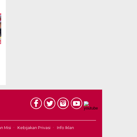
an Misi
Kebijakan Privasi
Info Iklan