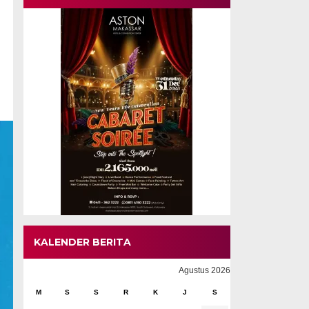
KALENDER BERITA
Agustus 2026
M
S
S
R
K
J
S