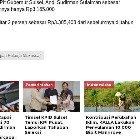
 Plt Gubernur Sulsel, Andi Sudirman Sulaiman sebesar
umnya hanya Rp3.165.000
ar 2 persen sebesar Rp3.305,403 dari sebelumnya di tahun
pah Pekerja Makassar
Pemerintahan
Indonesiaku
Capai
Timsel KPID Sulsel
Kontribusi Perubahan
i 70
Temui KPI Pusat,
Iklim, KALLA Lakukan
udirman
Laporkan Tahapan
Penyulaman 10.000
Seleksi
Bibit Mangrove
ercapai