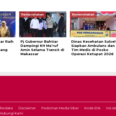
Pemerintahan
Pemerintahan
ar Raih
Pj Gubernur Bahtiar
Dinas Kesehatan Sulsel
Dampingi KH Ma’ruf
Siapkan Ambulans dan
jang
Amin Selama Transit di
Tim Medis di Posko
Makassar
Operasi Ketupat 2026
Redaksi
Disclaimer
Pedoman Media Siber
Kode Etik
Visi d
Hubungi Kami