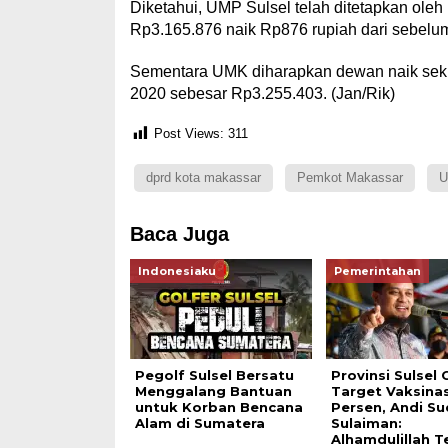
Diketahui, UMP Sulsel telah ditetapkan oleh
Rp3.165.876 naik Rp876 rupiah dari sebel
Sementara UMK diharapkan dewan naik sekit
2020 sebesar Rp3.255.403. (Jan/Rik)
Post Views:
311
dprd kota makassar
Pemkot Makassar
U
Baca Juga
Indonesiaku
Pemerintahan
Pegolf Sulsel Bersatu
Provinsi Sulsel 
Menggalang Bantuan
Target Vaksinas
untuk Korban Bencana
Persen, Andi S
Alam di Sumatera
Sulaiman:
Alhamdulillah T