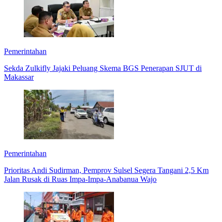
Pemerintahan
Sekda Zulkifly Jajaki Peluang Skema BGS Penerapan SJUT di
Makassar
Pemerintahan
Prioritas Andi Sudirman, Pemprov Sulsel Segera Tangani 2,5 Km
Jalan Rusak di Ruas Impa-Impa-Anabanua Wajo