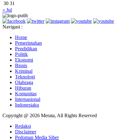
30
31
« Jul
Navigasi :
Home
Pemerintahan
Pendidikan
Politik
Ekonomi
Bisnis
Kriminal
Teknologi
Olahraga
Hiburan
Komunitas
Internasional
Indonesiaku
Copyright @ 2026 Merata, All Rights Reserved
Redaksi
Disclaimer
Pedoman Media Siber