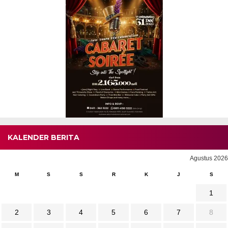
KALENDER BERITA
Agustus 2026
M
S
S
R
K
J
S
1
2
3
4
5
6
7
8