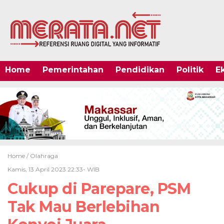
Home
Pemerintahan
Pendidikan
Politik
E
Home /
Olahraga
Kamis, 13 April 2023 22:33- WIB
Cukup di Parepare, PSM
Tak Mau Berlebihan