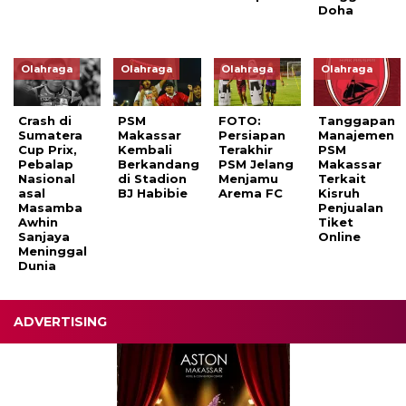
Doha
Olahraga
Olahraga
Olahraga
Olahraga
Crash di
PSM
FOTO:
Tanggapan
Sumatera
Makassar
Persiapan
Manajemen
Cup Prix,
Kembali
Terakhir
PSM
Pebalap
Berkandang
PSM Jelang
Makassar
Nasional
di Stadion
Menjamu
Terkait
asal
BJ Habibie
Arema FC
Kisruh
Masamba
Penjualan
Awhin
Tiket
Sanjaya
Online
Meninggal
Dunia
ADVERTISING