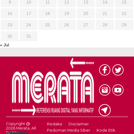
9
10
11
12
13
14
15
16
17
18
19
20
21
22
23
24
25
26
27
28
29
30
31
« Jul
Copyright @
Redaksi
Disclaimer
2026 Merata, All
Pedoman Media Siber
Kode Etik
Rights