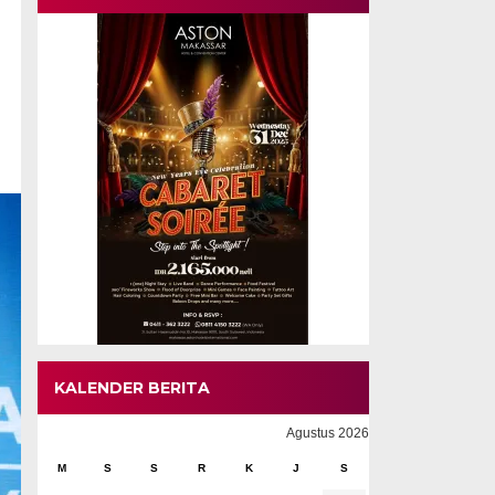
KALENDER BERITA
Agustus 2026
M
S
S
R
K
J
S