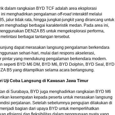
arik dalam rangkaian BYD TCF adalah area eksplorasi
a ini menghadirkan pengalaman
off-road
interaktif melalui
5, jalur tidak rata, hingga jungkat-jungkit yang dirancang untuk
menghadapi berbagai karakteristik medan. Pada area ini,
enggunakan DENZA B5 untuk mengeksplorasi performa,
melintasi berbagai tantangan tersebut.
gunjung dapat merasakan langsung pengalaman berkendara
gunaan sehari-hari, mulai dari respons akselerasi,
itur pintar yang mendukung pengalaman berkendara modern.
n seperti
BYD M6 DM, BYD M6, BYD Dolphin, BYD Seal, BYD
ZA B5
yang ditampilkan selama acara berlangsung
.
ari Uji Coba Langsung di Kawasan Jawa Timur
atan di Surabaya, BYD juga menghadirkan rangkaian BYD M6
ikan kesempatan kepada peserta untuk merasakan langsung
disi perjalanan. Setelah sebelumnya pengujian dilakukan di
 menjadi bagian dari upaya BYD untuk memperlihatkan
 efisiensi dan fleksibilitas dalam penggunaan nyata yang