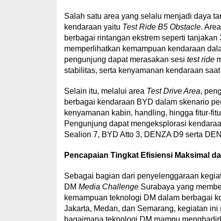
Salah satu area yang selalu menjadi daya t
kendaraan yaitu
Test Ride B5 Obstacle
. Are
berbagai rintangan ekstrem seperti tanjakan 3
memperlihatkan kemampuan kendaraan dalam 
pengunjung dapat merasakan sesi
test ride
m
stabilitas, serta kenyamanan kendaraan saat 
Selain itu, melalui area
Test Drive Area
, pen
berbagai kendaraan BYD dalam skenario peng
kenyamanan kabin, handling, hingga fitur-f
Pengunjung dapat mengeksplorasi kendaraa
Sealion 7, BYD Atto 3
,
DENZA D9
serta
DEN
Pencapaian Tingkat Efisiensi Maksimal d
Sebagai bagian dari penyelenggaraan kegi
DM
Media Challenge
Surabaya yang member
kemampuan teknologi DM dalam berbagai kon
Jakarta, Medan, dan Semarang, kegiatan ini
bagaimana teknologi DM mampu menghadirkan