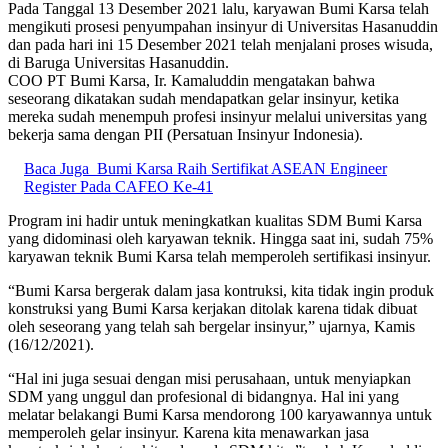
Pada Tanggal 13 Desember 2021 lalu, karyawan Bumi Karsa telah
mengikuti prosesi penyumpahan insinyur di Universitas Hasanuddin
dan pada hari ini 15 Desember 2021 telah menjalani proses wisuda,
di Baruga Universitas Hasanuddin.
COO PT Bumi Karsa, Ir. Kamaluddin mengatakan bahwa
seseorang dikatakan sudah mendapatkan gelar insinyur, ketika
mereka sudah menempuh profesi insinyur melalui universitas yang
bekerja sama dengan PII (Persatuan Insinyur Indonesia).
Baca Juga
Bumi Karsa Raih Sertifikat ASEAN Engineer
Register Pada CAFEO Ke-41
Program ini hadir untuk meningkatkan kualitas SDM Bumi Karsa
yang didominasi oleh karyawan teknik. Hingga saat ini, sudah 75%
karyawan teknik Bumi Karsa telah memperoleh sertifikasi insinyur.
“Bumi Karsa bergerak dalam jasa kontruksi, kita tidak ingin produk
konstruksi yang Bumi Karsa kerjakan ditolak karena tidak dibuat
oleh seseorang yang telah sah bergelar insinyur,” ujarnya, Kamis
(16/12/2021).
“Hal ini juga sesuai dengan misi perusahaan, untuk menyiapkan
SDM yang unggul dan profesional di bidangnya. Hal ini yang
melatar belakangi Bumi Karsa mendorong 100 karyawannya untuk
memperoleh gelar insinyur. Karena kita menawarkan jasa