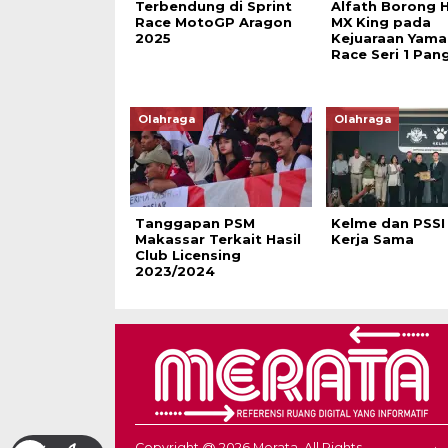
Terbendung di Sprint
Alfath Borong 
Race MotoGP Aragon
MX King pada
2025
Kejuaraan Yama
Race Seri 1 Pan
Olahraga
Olahraga
Tanggapan PSM
Kelme dan PSSI 
Makassar Terkait Hasil
Kerja Sama
Club Licensing
2023/2024
Copyright @ 2026 Merata, All Rights