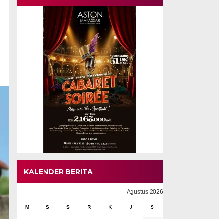
KALENDER BERITA
Agustus 2026
M
S
S
R
K
J
S