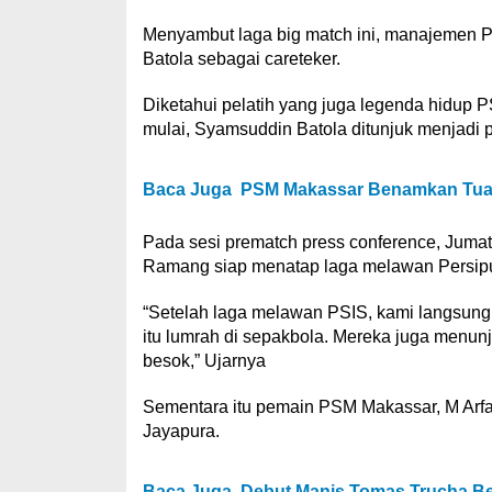
Menyambut laga big match ini, manajemen 
Batola sebagai careteker.
Diketahui pelatih yang juga legenda hidup P
mulai, Syamsuddin Batola ditunjuk menjadi p
Baca Juga
PSM Makassar Benamkan Tuan 
Pada sesi prematch press conference, Juma
Ramang siap menatap laga melawan Persipu
“Setelah laga melawan PSIS, kami langsung
itu lumrah di sepakbola. Mereka juga menun
besok,” Ujarnya
Sementara itu pemain PSM Makassar, M Arfa
Jayapura.
Baca Juga
Debut Manis Tomas Trucha 