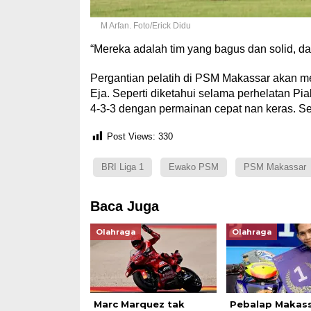
M Arfan. Foto/Erick Didu
“Mereka adalah tim yang bagus dan solid, da
Pergantian pelatih di PSM Makassar akan 
Eja. Seperti diketahui selama perhelatan P
4-3-3 dengan permainan cepat nan keras. Se
Post Views:
330
BRI Liga 1
Ewako PSM
PSM Makassar
Baca Juga
Olahraga
Olahraga
Marc Marquez tak
Pebalap Makass