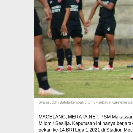
Syamsuddin Batola kembali ditunjuk sebagai careteker pe
MAGELANG, MERATA.NET. PSM Makassar sec
Milomir Seslija. Keputusan ini hanya berja
pekan ke-14 BRI Liga 1 2021 di Stadion Moc