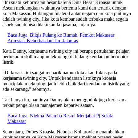
“Ini suatu kehormatan besar karena Duta Besar Kroasia untuk
Asean meluangkan waktunya bertemu kami dan tertarik dengan
kota Makassar. Hubungan bilateral antar negara dan kota pintunya
adalah twining city. Jika kota kembar sudah terbuka maka segala
aspek sudah bisa dilakukan kerjasama,” ujarnya.
Baca Juga
Bilqis Pulang ke Rumah, Pemkot Makassar
Apresiasi Keberhasilan Tim Jatanras
Kata Danny, kerjasama twining city ini berupa pertukaran pelajar,
pertukaran skill maupun teknologi di bidang kendaraan bermotor
listrik.
“Di kroasia ini sangat menarik namun kita akan fokus pada
kerjasama twining city. Untuk kendaraan listriknya kroasia
menciptakan teknologi jauh lebih baik dari kendaraan listrik yang
ada sekarang,” sebutnya.
Tak hanya itu, nantinya Danny akan menggodok juga kerjasama
terkait pengelolaan manajemen kepariwisataan.
Baca Juga
Nielma Palamba Resmi Menjabat Pj Sekda
Makassar
Sementara, Dubes Kroasia, Nebojsa Koharovic menambahkan
kunjungannya ke Kota Makassar karena melihat potensi besar