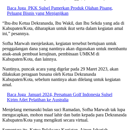
Baca Juga
PKK Sulsel Pamerkan Produk Olahan Pisang,
Peluang Bisnis yang Menjanjikan
“Ibu-ibu Ketua Dekranasda, Ibu Wakil, dan Ibu Sekda yang ada di
Kabupaten/Kota, diharapkan untuk ikut serta dalam kegiatan amal
ini,” pesannya.
Sofha Marwah menjelaskan, kegiatan tersebut bertujuan untuk
penggalangan dana yang nantinya akan digunakan untuk membantu
anak-anak pembuat kerajinan, pembinaan UMKM di
Kabupaten/Kota, dan lainnya.
Nantinya, puncak acara yang digelar pada 29 Maret 2023, akan
dilakukan peragaan busana oleh Ketua Dekranasda
Kabupaten/Kota, sebelum nantinya akan dilelang untuk kegiatan
amal.
Baca Juga
Januari 2024, Persatuan Golf Indonesia Sulsel
Kirim Atlet Pelatihan ke Australia
Menjelang memasuki bulan suci Ramadan, Sofha Marwah tak lupa
mengucapkan, mohon maaf lahir dan batin kepada para Dekranasda
Kabupaten/Kota yang mengikuti secara virtual.
Sementara itu, Ketua Pelaksana Kegiatan, Ainun Jahariah,