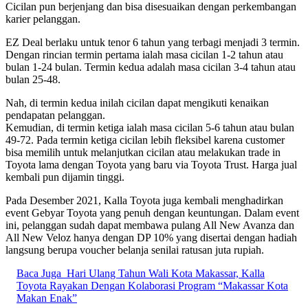
Cicilan pun berjenjang dan bisa disesuaikan dengan perkembangan
karier pelanggan.
EZ Deal berlaku untuk tenor 6 tahun yang terbagi menjadi 3 termin.
Dengan rincian termin pertama ialah masa cicilan 1-2 tahun atau
bulan 1-24 bulan. Termin kedua adalah masa cicilan 3-4 tahun atau
bulan 25-48.
Nah, di termin kedua inilah cicilan dapat mengikuti kenaikan
pendapatan pelanggan.
Kemudian, di termin ketiga ialah masa cicilan 5-6 tahun atau bulan
49-72. Pada termin ketiga cicilan lebih fleksibel karena customer
bisa memilih untuk melanjutkan cicilan atau melakukan trade in
Toyota lama dengan Toyota yang baru via Toyota Trust. Harga jual
kembali pun dijamin tinggi.
Pada Desember 2021, Kalla Toyota juga kembali menghadirkan
event Gebyar Toyota yang penuh dengan keuntungan. Dalam event
ini, pelanggan sudah dapat membawa pulang All New Avanza dan
All New Veloz hanya dengan DP 10% yang disertai dengan hadiah
langsung berupa voucher belanja senilai ratusan juta rupiah.
Baca Juga
Hari Ulang Tahun Wali Kota Makassar, Kalla
Toyota Rayakan Dengan Kolaborasi Program “Makassar Kota
Makan Enak”