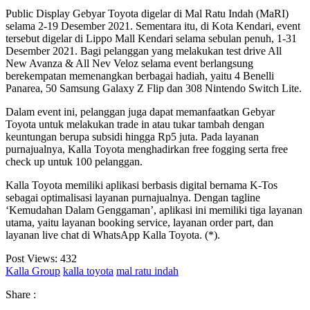
Public Display Gebyar Toyota digelar di Mal Ratu Indah (MaRI)
selama 2-19 Desember 2021. Sementara itu, di Kota Kendari, event
tersebut digelar di Lippo Mall Kendari selama sebulan penuh, 1-31
Desember 2021. Bagi pelanggan yang melakukan test drive All
New Avanza & All Nev Veloz selama event berlangsung
berekempatan memenangkan berbagai hadiah, yaitu 4 Benelli
Panarea, 50 Samsung Galaxy Z Flip dan 308 Nintendo Switch Lite.
Dalam event ini, pelanggan juga dapat memanfaatkan Gebyar
Toyota untuk melakukan trade in atau tukar tambah dengan
keuntungan berupa subsidi hingga Rp5 juta. Pada layanan
purnajualnya, Kalla Toyota menghadirkan free fogging serta free
check up untuk 100 pelanggan.
Kalla Toyota memiliki aplikasi berbasis digital bernama K-Tos
sebagai optimalisasi layanan purnajualnya. Dengan tagline
‘Kemudahan Dalam Genggaman’, aplikasi ini memiliki tiga layanan
utama, yaitu layanan booking service, layanan order part, dan
layanan live chat di WhatsApp Kalla Toyota. (*).
Post Views:
432
Kalla Group
kalla toyota
mal ratu indah
Share :