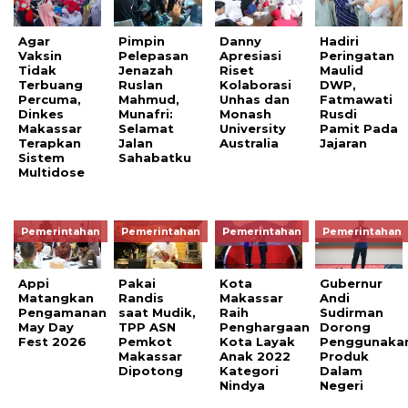
Agar
Pimpin
Danny
Hadiri
Vaksin
Pelepasan
Apresiasi
Peringatan
Tidak
Jenazah
Riset
Maulid
Terbuang
Ruslan
Kolaborasi
DWP,
Percuma,
Mahmud,
Unhas dan
Fatmawati
Dinkes
Munafri:
Monash
Rusdi
Makassar
Selamat
University
Pamit Pada
Terapkan
Jalan
Australia
Jajaran
Sistem
Sahabatku
Multidose
Pemerintahan
Pemerintahan
Pemerintahan
Pemerintahan
Appi
Pakai
Kota
Gubernur
Matangkan
Randis
Makassar
Andi
Pengamanan
saat Mudik,
Raih
Sudirman
May Day
TPP ASN
Penghargaan
Dorong
Fest 2026
Pemkot
Kota Layak
Penggunaka
Makassar
Anak 2022
Produk
Dipotong
Kategori
Dalam
Nindya
Negeri