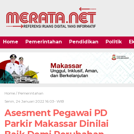
Home
Pemerintahan
Pendidikan
Politik
E
Home /
Pemerintahan
Senin, 24 Januari 2022 16:03- WIB
Asesment Pegawai PD
Parkir Makassar Dinilai