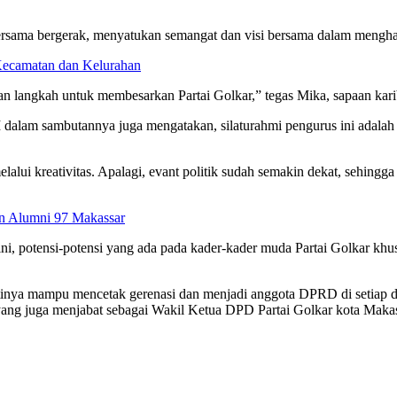
rsama bergerak, menyatukan semangat dan visi bersama dalam menghad
Kecamatan dan Kelurahan
n langkah untuk membesarkan Partai Golkar,” tegas Mika, sapaan ka
lam sambutannya juga mengatakan, silaturahmi pengurus ini adalah
i kreativitas. Apalagi, evant politik sudah semakin dekat, sehingga p
n Alumni 97 Makassar
de ini, potensi-potensi yang ada pada kader-kader muda Partai Golkar 
inya mampu mencetak gerenasi dan menjadi anggota DPRD di setiap 
ang juga menjabat sebagai Wakil Ketua DPD Partai Golkar kota Makass