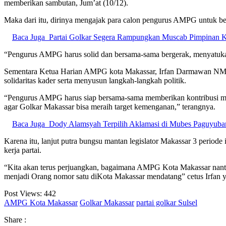
memberikan sambutan, Jum’at (10/12).
Maka dari itu, dirinya mengajak para calon pengurus AMPG untuk be
Baca Juga
Partai Golkar Segera Rampungkan Muscab Pimpinan 
“Pengurus AMPG harus solid dan bersama-sama bergerak, menyatuka
Sementara Ketua Harian AMPG kota Makassar, Irfan Darmawan NM da
solidaritas kader serta menyusun langkah-langkah politik.
“Pengurus AMPG harus siap bersama-sama memberikan kontribusi melalu
agar Golkar Makassar bisa meraih target kemenganan,” terangnya.
Baca Juga
Dody Alamsyah Terpilih Aklamasi di Mubes Paguyuba
Karena itu, lanjut putra bungsu mantan legislator Makassar 3 perio
kerja partai.
“Kita akan terus perjuangkan, bagaimana AMPG Kota Makassar nant
menjadi Orang nomor satu diKota Makassar mendatang” cetus Irfan y
Post Views:
442
AMPG Kota Makassar
Golkar Makassar
partai golkar Sulsel
Share :