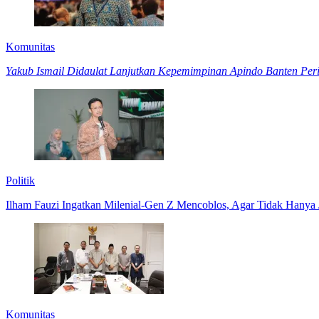
Komunitas
Yakub Ismail Didaulat Lanjutkan Kepemimpinan Apindo Banten Per
Politik
Ilham Fauzi Ingatkan Milenial-Gen Z Mencoblos, Agar Tidak Hany
Komunitas