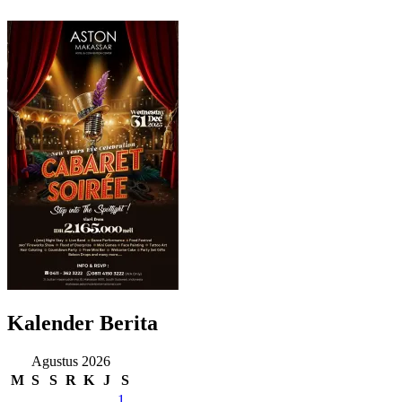
Kalender Berita
Agustus 2026
M
S
S
R
K
J
S
1