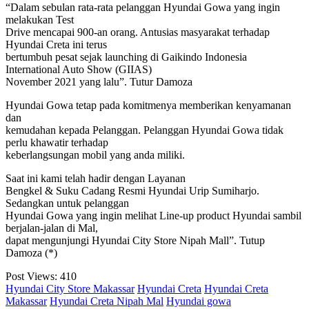
“Dalam sebulan rata-rata pelanggan Hyundai Gowa yang ingin
melakukan Test
Drive mencapai 900-an orang. Antusias masyarakat terhadap
Hyundai Creta ini terus
bertumbuh pesat sejak launching di Gaikindo Indonesia
International Auto Show (GIIAS)
November 2021 yang lalu”. Tutur Damoza
Hyundai Gowa tetap pada komitmenya memberikan kenyamanan
dan
kemudahan kepada Pelanggan. Pelanggan Hyundai Gowa tidak
perlu khawatir terhadap
keberlangsungan mobil yang anda miliki.
Saat ini kami telah hadir dengan Layanan
Bengkel & Suku Cadang Resmi Hyundai Urip Sumiharjo.
Sedangkan untuk pelanggan
Hyundai Gowa yang ingin melihat Line-up product Hyundai sambil
berjalan-jalan di Mal,
dapat mengunjungi Hyundai City Store Nipah Mall”. Tutup
Damoza (*)
Post Views:
410
Hyundai City Store Makassar
Hyundai Creta
Hyundai Creta
Makassar
Hyundai Creta Nipah Mal
Hyundai gowa