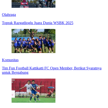
Olahraga
Toprak Razgatlioglu Juara Dunia WSBK 2025
Komunitas
Tim Fun Football Kattikatti FC Open Member, Berikut Syaratnya
untuk Bergabung