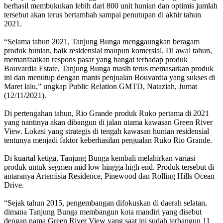
berhasil membukukan lebih dari 800 unit hunian dan optimis jumlah
tersebut akan terus bertambah sampai penutupan di akhir tahun
2021.
“Selama tahun 2021, Tanjung Bunga menggaungkan beragam
produk hunian, baik residensial maupun komersial. Di awal tahun,
memanfaatkan respons pasar yang hangat terhadap produk
Bouvardia Estate, Tanjung Bunga masih terus memasarkan produk
ini dan menutup dengan manis penjualan Bouvardia yang sukses di
Maret lalu,” ungkap Public Relation GMTD, Nataziah, Jumat
(12/11/2021).
Di pertengahan tahun, Rio Grande produk Ruko pertama di 2021
yang nantinya akan dibangun di jalan utama kawasan Green River
View. Lokasi yang strategis di tengah kawasan hunian residensial
tentunya menjadi faktor keberhasilan penjualan Ruko Rio Grande.
Di kuartal ketiga, Tanjung Bunga kembali melahirkan variasi
produk untuk segmen mid low hingga high end. Produk tersebut di
antaranya Artemisia Residence, Pinewood dan Rolling Hills Ocean
Drive.
“Sejak tahun 2015, pengembangan difokuskan di daerah selatan,
dimana Tanjung Bunga membangun kota mandiri yang disebut
dengan nama Green River View yang saat ini sudah terbangun 11