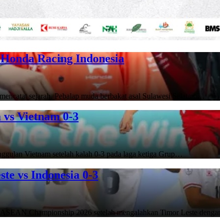
Honda Racing Indonesia
encatat sejarah. Pebalap muda berbakat asal Sulawesi Selatan,…
vs Vietnam 0-3
gulan Vietnam setelah kalah 0-3 pada laga ketiga Grup…
e vs Indonesia 0-3
di ASEAN Championship 2026 setelah mengalahkan Timor Leste deng