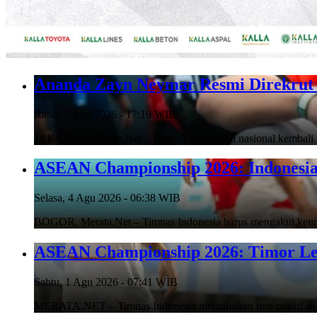
Ananda Zayn Neymar Resmi Direkrut 
Rabu, 5 Agu 2026 - 17:19 WIB
JAKARTA, Merata.Net – Dunia balap mobil nasional kembali m
ASEAN Championship 2026: Indonesia 
Selasa, 4 Agu 2026 - 06:38 WIB
BOGOR, Merata.Net – Timnas Indonesia harus mengakui keung
ASEAN Championship 2026: Timor Lest
Sabtu, 1 Agu 2026 - 07:41 WIB
MERATA.NET – Timnas Indonesia melanjutkan tren positif 