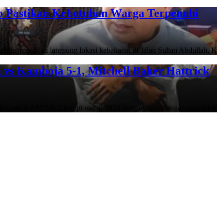
lo Pastikan Kebutuhan Warga Terpenuhi
in, meninjau langsung lokasi kebakaran di Jalan Sultan Abdullah,
vs Kamboja 5-1, Mitchell Baker Hattrick
h di Grup A ASEAN Championship 2026 dengan kemenangan meyaki