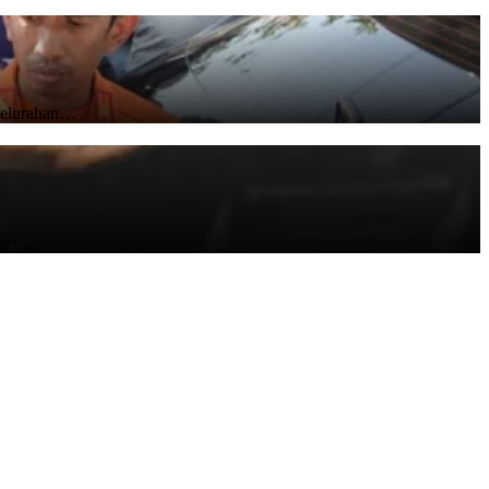
 Kelurahan…
nkan…