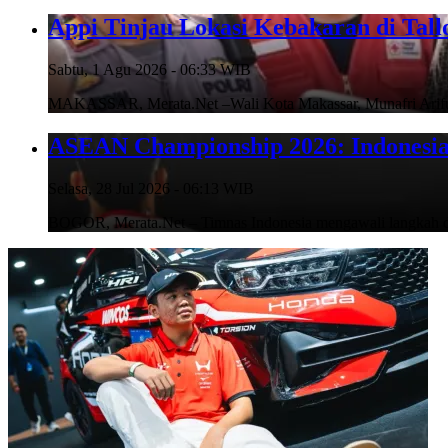
Appi Tinjau Lokasi Kebakaran di Tal
Sabtu, 1 Agu 2026 - 06:33 WIB
MAKASSAR, Merata.Net –Wali Kota Makassar, Munafri Arifudd
ASEAN Championship 2026: Indonesia 
Selasa, 28 Jul 2026 - 06:13 WIB
BOGOR, Merata.Net – Timnas Indonesia mengawali langka