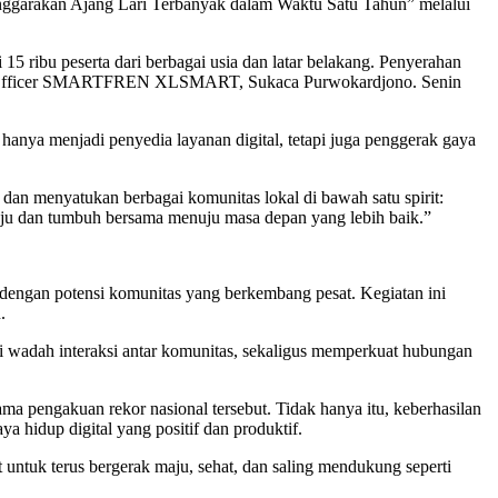
ggarakan Ajang Lari Terbanyak dalam Waktu Satu Tahun” melalui
5 ribu peserta dari berbagai usia dan latar belakang. Penyerahan
ing Officer SMARTFREN XLSMART, Sukaca Purwokardjono. Senin
nya menjadi penyedia layanan digital, tetapi juga penggerak gaya
an menyatukan berbagai komunitas lokal di bawah satu spirit:
u dan tumbuh bersama menuju masa depan yang lebih baik.”
 dengan potensi komunitas yang berkembang pesat. Kegiatan ini
.
di wadah interaksi antar komunitas, sekaligus memperkuat hubungan
ama pengakuan rekor nasional tersebut. Tidak hanya itu, keberhasilan
 hidup digital yang positif dan produktif.
 untuk terus bergerak maju, sehat, dan saling mendukung seperti