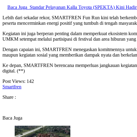
Baca Juga
Standar Pelayanan Kalla Toyota (SPEKTA) Kini Hadir D
Lebih dari sekadar rekor, SMARTFREN Fun Run kini telah berkembang
peserta mencerminkan energi positif yang tumbuh di tengah masyarakat
Kegiatan ini juga berperan penting dalam memperkuat ekosistem k
UMKM setempat melalui partisipasi di festival dan area hiburan yang 
Dengan capaian ini, SMARTFREN menegaskan komitmennya untuk teru
maupun kegiatan sosial yang memberikan dampak nyata dan berkelan
Ke depan, SMARTFREN berencana memperluas jangkauan kegiatan se
digital. (**)
Post Views:
142
Smartfren
Share :
Baca Juga