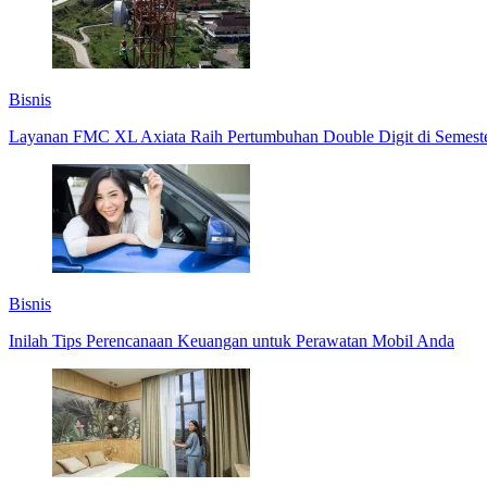
Bisnis
Layanan FMC XL Axiata Raih Pertumbuhan Double Digit di Semest
Bisnis
Inilah Tips Perencanaan Keuangan untuk Perawatan Mobil Anda