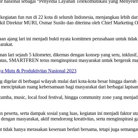
nasional sebagai “Penyedia Layanan Telekomunikasi yang Menyelen
tan fun run di 22 kota di seluruh Indonesia, menjangkau lebih dari 1
akil Direktur MURI, Osmar Susilo dan diterima oleh Chief Market
ng lari ini menjadi bukti nyata komitmen perusahaan untuk tidak ha
arakat.
i sejauh 5 kilometer, dikemas dengan konsep yang seru, inklusif, d
atas, SMARTFREN terus menginspirasi masyarakat untuk bergerak maj
ya Mutu & Produktivitas Nasional 2023
igelar di berbagai wilayah mulai dari kota-kota besar hingga daerah
g, menciptakan ruang kebersamaan bagi masyarakat dari berbagai lapisan
 zumba, music, local food festival, hingga community zone yang menja
 peserta, serta dampak sosial yang luas, kegiatan ini menjadi faktor ut
an masyarakat, aktif mendorong kreativitas, serta menginspirasi gaya
tidak hanya merasakan keseruan berlari bersama, tetapi juga semangat