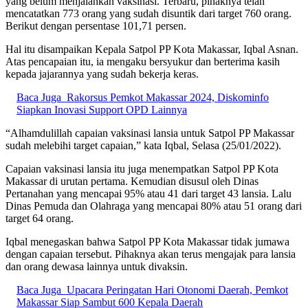
yang belum menjalankan vaksinasi. Terbaru, pihaknya telah
mencatatkan 773 orang yang sudah disuntik dari target 760 orang.
Berikut dengan persentase 101,71 persen.
Hal itu disampaikan Kepala Satpol PP Kota Makassar, Iqbal Asnan.
Atas pencapaian itu, ia mengaku bersyukur dan berterima kasih
kepada jajarannya yang sudah bekerja keras.
Baca Juga
Rakorsus Pemkot Makassar 2024, Diskominfo
Siapkan Inovasi Support OPD Lainnya
“Alhamdulillah capaian vaksinasi lansia untuk Satpol PP Makassar
sudah melebihi target capaian,” kata Iqbal, Selasa (25/01/2022).
Capaian vaksinasi lansia itu juga menempatkan Satpol PP Kota
Makassar di urutan pertama. Kemudian disusul oleh Dinas
Pertanahan yang mencapai 95% atau 41 dari target 43 lansia. Lalu
Dinas Pemuda dan Olahraga yang mencapai 80% atau 51 orang dari
target 64 orang.
Iqbal menegaskan bahwa Satpol PP Kota Makassar tidak jumawa
dengan capaian tersebut. Pihaknya akan terus mengajak para lansia
dan orang dewasa lainnya untuk divaksin.
Baca Juga
Upacara Peringatan Hari Otonomi Daerah, Pemkot
Makassar Siap Sambut 600 Kepala Daerah