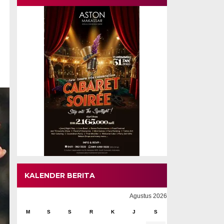
KALENDER BERITA
Agustus 2026
M
S
S
R
K
J
S