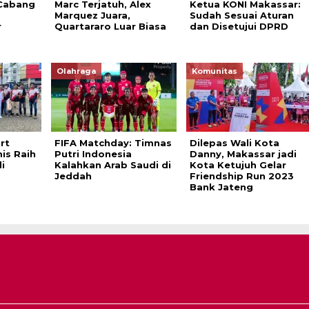
Cabang
Marc Terjatuh, Alex
Ketua KONI Makassar:
Marquez Juara,
Sudah Sesuai Aturan
r
Quartararo Luar Biasa
dan Disetujui DPRD
Olahraga
Komunitas
rt
FIFA Matchday: Timnas
Dilepas Wali Kota
is Raih
Putri Indonesia
Danny, Makassar jadi
i
Kalahkan Arab Saudi di
Kota Ketujuh Gelar
Jeddah
Friendship Run 2023
Bank Jateng