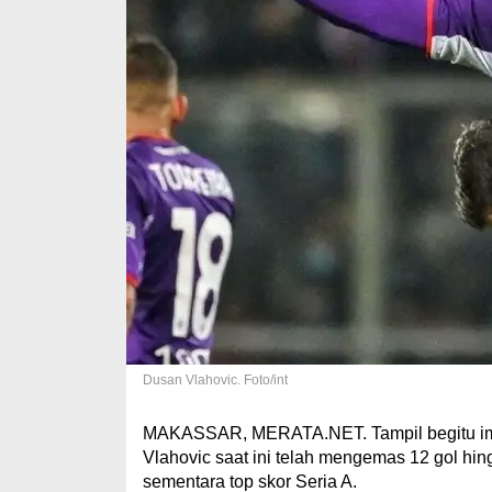
Dusan Vlahovic. Foto/int
MAKASSAR, MERATA.NET. Tampil begitu impres
Vlahovic saat ini telah mengemas 12 gol hin
sementara top skor Seria A.