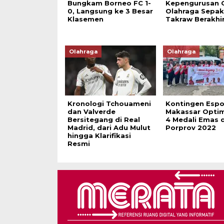
Bungkam Borneo FC 1-
Kepengurusan 
0, Langsung ke 3 Besar
Olahraga Sepak
Klasemen
Takraw Berakhi
Olahraga
Olahraga
Kronologi Tchouameni
Kontingen Espo
dan Valverde
Makassar Optim
Bersitegang di Real
4 Medali Emas d
Madrid, dari Adu Mulut
Porprov 2022
hingga Klarifikasi
Resmi