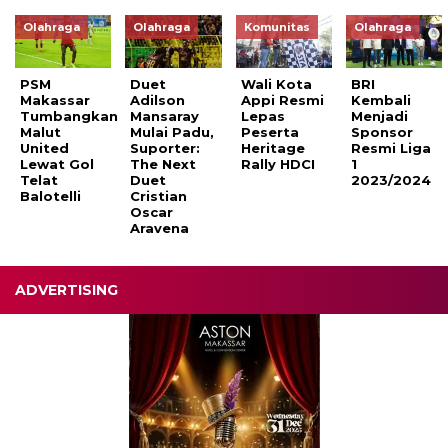
Olahraga
Olahraga
Komunitas
Olahraga
PSM
Duet
Wali Kota
BRI
Makassar
Adilson
Appi Resmi
Kembali
Tumbangkan
Mansaray
Lepas
Menjadi
Malut
Mulai Padu,
Peserta
Sponsor
United
Suporter:
Heritage
Resmi Liga
Lewat Gol
The Next
Rally HDCI
1
Telat
Duet
2023/2024
Balotelli
Cristian
Oscar
Aravena
ADVERTISING