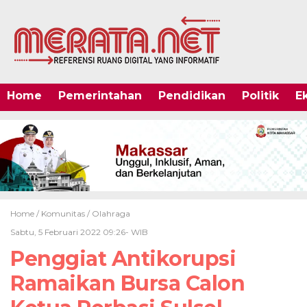
Home
Pemerintahan
Pendidikan
Politik
E
Home /
Komunitas
/
Olahraga
Sabtu, 5 Februari 2022 09:26- WIB
Penggiat Antikorupsi
Ramaikan Bursa Calon