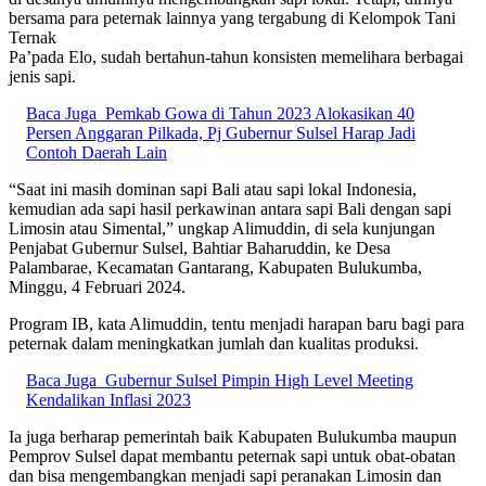
bersama para peternak lainnya yang tergabung di Kelompok Tani
Ternak
Pa’pada Elo, sudah bertahun-tahun konsisten memelihara berbagai
jenis sapi.
Baca Juga
Pemkab Gowa di Tahun 2023 Alokasikan 40
Persen Anggaran Pilkada, Pj Gubernur Sulsel Harap Jadi
Contoh Daerah Lain
“Saat ini masih dominan sapi Bali atau sapi lokal Indonesia,
kemudian ada sapi hasil perkawinan antara sapi Bali dengan sapi
Limosin atau Simental,” ungkap Alimuddin, di sela kunjungan
Penjabat Gubernur Sulsel, Bahtiar Baharuddin, ke Desa
Palambarae, Kecamatan Gantarang, Kabupaten Bulukumba,
Minggu, 4 Februari 2024.
Program IB, kata Alimuddin, tentu menjadi harapan baru bagi para
peternak dalam meningkatkan jumlah dan kualitas produksi.
Baca Juga
Gubernur Sulsel Pimpin High Level Meeting
Kendalikan Inflasi 2023
Ia juga berharap pemerintah baik Kabupaten Bulukumba maupun
Pemprov Sulsel dapat membantu peternak sapi untuk obat-obatan
dan bisa mengembangkan menjadi sapi peranakan Limosin dan