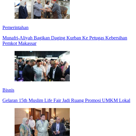
Pemerintahan
Munafri-Aliyah Bagikan Daging Kurban Ke Petugas Kebersihan
Pemkot Makassar
Bisnis
Gelaran 15th Muslim Life Fair Jadi Ruang Promosi UMKM Lokal