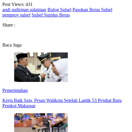
Post Views:
431
andi sudirman sulaiman
Bulog Sulsel
Pasokan Beras Sulsel
pemprov sulsel
Sulsel Surplus Beras
Share :
Baca Juga
Pemerintahan
Kerja Baik Saja, Pesan Walikota Setelah Lantik 53 Pejabat Baru
Pemkot Makassar