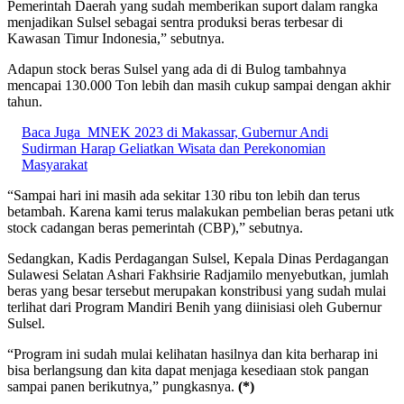
Pemerintah Daerah yang sudah memberikan suport dalam rangka
menjadikan Sulsel sebagai sentra produksi beras terbesar di
Kawasan Timur Indonesia,” sebutnya.
Adapun stock beras Sulsel yang ada di di Bulog tambahnya
mencapai 130.000 Ton lebih dan masih cukup sampai dengan akhir
tahun.
Baca Juga
MNEK 2023 di Makassar, Gubernur Andi
Sudirman Harap Geliatkan Wisata dan Perekonomian
Masyarakat
“Sampai hari ini masih ada sekitar 130 ribu ton lebih dan terus
betambah. Karena kami terus malakukan pembelian beras petani utk
stock cadangan beras pemerintah (CBP),” sebutnya.
Sedangkan, Kadis Perdagangan Sulsel, Kepala Dinas Perdagangan
Sulawesi Selatan Ashari Fakhsirie Radjamilo menyebutkan, jumlah
beras yang besar tersebut merupakan konstribusi yang sudah mulai
terlihat dari Program Mandiri Benih yang diinisiasi oleh Gubernur
Sulsel.
“Program ini sudah mulai kelihatan hasilnya dan kita berharap ini
bisa berlangsung dan kita dapat menjaga kesediaan stok pangan
sampai panen berikutnya,” pungkasnya.
(*)