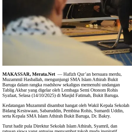
MAKASSAR, Merata.Net
— Hafizh Qur’an bersuara merdu,
Muzammil Hasballah, mengunjungi SMA Islam Athirah Bukit
Baruga dalam rangka roadshow sekaligus memenuhi undangan
Tablig Akbar yang digelar oleh Lembaga Semi Otonom Rohis
Syafaat, Selasa (14/10/2025) di Masjid Fatimah, Bukit Baruga.
Kedatangan Muzammil disambut hangat oleh Wakil Kepala Sekolah
Bidang Kesiswaan, Sabaruddin, Pembina Rohis, Sumardi Uddin,
serta Kepala SMA Islam Athirah Bukit Baruga, Dr. Bakry.
Turut hadir pula Direktur Sekolah Islam Athirah, Syamril, dan
ratusan siswa yang antusias menyambut tokoh muda inspiratif