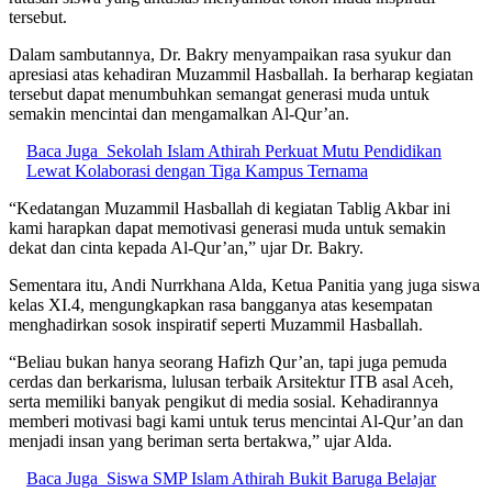
tersebut.
Dalam sambutannya, Dr. Bakry menyampaikan rasa syukur dan
apresiasi atas kehadiran Muzammil Hasballah. Ia berharap kegiatan
tersebut dapat menumbuhkan semangat generasi muda untuk
semakin mencintai dan mengamalkan Al-Qur’an.
Baca Juga
Sekolah Islam Athirah Perkuat Mutu Pendidikan
Lewat Kolaborasi dengan Tiga Kampus Ternama
“Kedatangan Muzammil Hasballah di kegiatan Tablig Akbar ini
kami harapkan dapat memotivasi generasi muda untuk semakin
dekat dan cinta kepada Al-Qur’an,” ujar Dr. Bakry.
Sementara itu, Andi Nurrkhana Alda, Ketua Panitia yang juga siswa
kelas XI.4, mengungkapkan rasa bangganya atas kesempatan
menghadirkan sosok inspiratif seperti Muzammil Hasballah.
“Beliau bukan hanya seorang Hafizh Qur’an, tapi juga pemuda
cerdas dan berkarisma, lulusan terbaik Arsitektur ITB asal Aceh,
serta memiliki banyak pengikut di media sosial. Kehadirannya
memberi motivasi bagi kami untuk terus mencintai Al-Qur’an dan
menjadi insan yang beriman serta bertakwa,” ujar Alda.
Baca Juga
Siswa SMP Islam Athirah Bukit Baruga Belajar