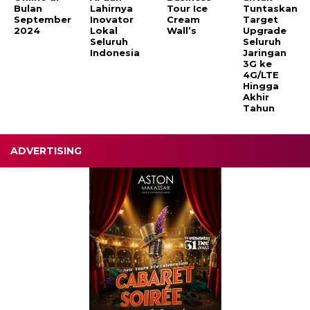
Bulan
Lahirnya
Tour Ice
Tuntaskan
September
Inovator
Cream
Target
2024
Lokal
Wall’s
Upgrade
Seluruh
Seluruh
Indonesia
Jaringan
3G ke
4G/LTE
Hingga
Akhir
Tahun
ADVERTISING