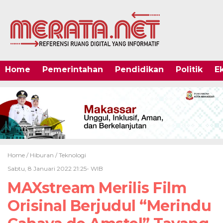
Home
Pemerintahan
Pendidikan
Politik
E
Home /
Hiburan
/
Teknologi
Sabtu, 8 Januari 2022 21:25- WIB
MAXstream Merilis Film
Orisinal Berjudul “Merindu