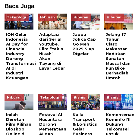
Baca Juga
Teknologi
Hiburan
Hiburan
Hiburan
IOH Gelar
Adaptasi
Jappa
Jelang 17
Indonesia
dari Serial
Jokka Cap
Tahun
AI Day for
Youtube,
Go Meh
Claro
Financial
Film “Yakin
2025 Siap
Makassar
Industry,
Nikah”
Digelar
Hadirkan
Dorong
Akan
Sunatan
Transformasi
Tayang di
Massal dan
AI di
Layar Lebar
Fun Bike
Industri
Berhadiah
Keuangan
Umroh
Hiburan
Teknologi
Bisnis
Bisnis
Inilah
Festival AI
Kalla
Kementerian
Deretan
Nusantara
Transport
Kominfo RI
Film Pilihan
Dorong
& Logistics
Dukung
Bioskop
Pemerataan
Gelar
Telkomsel
Online di
AI dan
Business
untuk