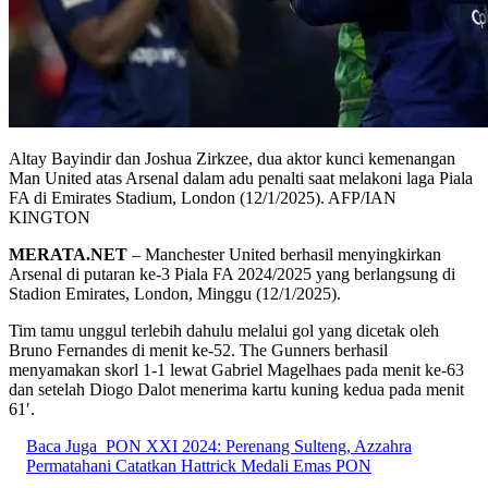
Altay Bayindir dan Joshua Zirkzee, dua aktor kunci kemenangan
Man United atas Arsenal dalam adu penalti saat melakoni laga Piala
FA di Emirates Stadium, London (12/1/2025). AFP/IAN
KINGTON
MERATA.NET
– Manchester United berhasil menyingkirkan
Arsenal di putaran ke-3 Piala FA 2024/2025 yang berlangsung di
Stadion Emirates, London, Minggu (12/1/2025).
Tim tamu unggul terlebih dahulu melalui gol yang dicetak oleh
Bruno Fernandes di menit ke-52. The Gunners berhasil
menyamakan skorl 1-1 lewat Gabriel Magelhaes pada menit ke-63
dan setelah Diogo Dalot menerima kartu kuning kedua pada menit
61′.
Baca Juga
PON XXI 2024: Perenang Sulteng, Azzahra
Permatahani Catatkan Hattrick Medali Emas PON