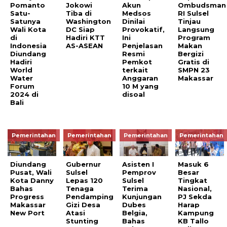
Pomanto
Jokowi
Akun
Ombudsman
Satu-
Tiba di
Medsos
RI Sulsel
Satunya
Washington
Dinilai
Tinjau
Wali Kota
DC Siap
Provokatif,
Langsung
di
Hadiri KTT
Ini
Program
Indonesia
AS-ASEAN
Penjelasan
Makan
Diundang
Resmi
Bergizi
Hadiri
Pemkot
Gratis di
World
terkait
SMPN 23
Water
Anggaran
Makassar
Forum
10 M yang
2024 di
disoal
Bali
Pemerintahan
Pemerintahan
Pemerintahan
Pemerintahan
Diundang
Gubernur
Asisten I
Masuk 6
Pusat, Wali
Sulsel
Pemprov
Besar
Kota Danny
Lepas 120
Sulsel
Tingkat
Bahas
Tenaga
Terima
Nasional,
Progress
Pendamping
Kunjungan
PJ Sekda
Makassar
Gizi Desa
Dubes
Harap
New Port
Atasi
Belgia,
Kampung
Stunting
Bahas
KB Tallo