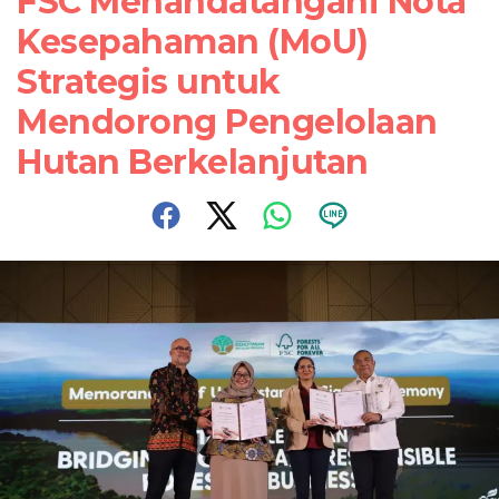
FSC Menandatangani Nota
Kesepahaman (MoU)
Strategis untuk
Mendorong Pengelolaan
Hutan Berkelanjutan