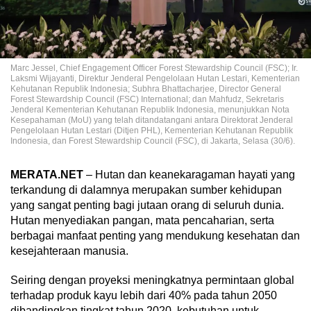
Marc Jessel, Chief Engagement Officer Forest Stewardship Council (FSC); Ir.
Laksmi Wijayanti, Direktur Jenderal Pengelolaan Hutan Lestari, Kementerian
Kehutanan Republik Indonesia; Subhra Bhattacharjee, Director General
Forest Stewardship Council (FSC) International; dan Mahfudz, Sekretaris
Jenderal Kementerian Kehutanan Republik Indonesia, menunjukkan Nota
Kesepahaman (MoU) yang telah ditandatangani antara Direktorat Jenderal
Pengelolaan Hutan Lestari (Ditjen PHL), Kementerian Kehutanan Republik
Indonesia, dan Forest Stewardship Council (FSC), di Jakarta, Selasa (30/6).
MERATA.NET
– Hutan dan keanekaragaman hayati yang
terkandung di dalamnya merupakan sumber kehidupan
yang sangat penting bagi jutaan orang di seluruh dunia.
Hutan menyediakan pangan, mata pencaharian, serta
berbagai manfaat penting yang mendukung kesehatan dan
kesejahteraan manusia.
Seiring dengan proyeksi meningkatnya permintaan global
terhadap produk kayu lebih dari 40% pada tahun 2050
dibandingkan tingkat tahun 2020, kebutuhan untuk