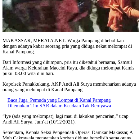
MAKASSAR, MERATA.NET- Warga Pampang dihebohkan
dengan adanya kabar seorang pria yang diduga nekat melompat di
Kanal Pampang.
Dari Informasi yang dihimpun, pria itu diketahui bernama, Samsul
Alam warga Kelurahan Maccini Raya, dia diduga melompat Kamis
pukul 03.00 wita dini hari.
Kapolsek Panakkukang, AKP Andi Ali Surya membenarkan adanya
orang yang melompat di Kanal Pampang
Baca Juga
Pemuda yang Lompat di Kanal Pampang
Ditemukan Tim SAR dalam Keadaan Tak Bernyawa
“Iye (ada yang melompat), lagi mau di lakukan pencarian,” ucap
Andi Ali Surya, Jum’at (10/12/2021).
Sementara, Kepala Seksi Pengendali Operasi Damkar Makassar, A
Muh Cakrawala mengatakan korban diduga berselisih sama orang