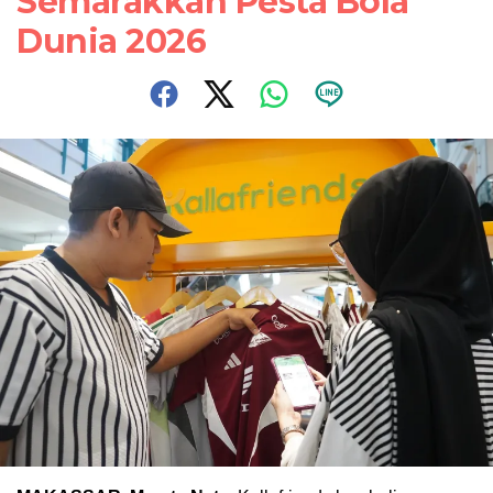
Semarakkan Pesta Bola
Dunia 2026