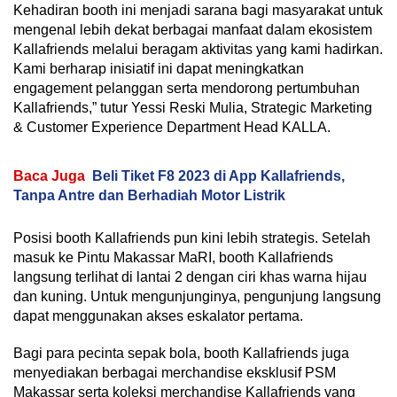
Kehadiran booth ini menjadi sarana bagi masyarakat untuk
mengenal lebih dekat berbagai manfaat dalam ekosistem
Kallafriends melalui beragam aktivitas yang kami hadirkan.
Kami berharap inisiatif ini dapat meningkatkan
engagement pelanggan serta mendorong pertumbuhan
Kallafriends,” tutur Yessi Reski Mulia, Strategic Marketing
& Customer Experience Department Head KALLA.
Baca Juga
Beli Tiket F8 2023 di App Kallafriends,
Tanpa Antre dan Berhadiah Motor Listrik
Posisi booth Kallafriends pun kini lebih strategis. Setelah
masuk ke Pintu Makassar MaRI, booth Kallafriends
langsung terlihat di lantai 2 dengan ciri khas warna hijau
dan kuning. Untuk mengunjunginya, pengunjung langsung
dapat menggunakan akses eskalator pertama.
Bagi para pecinta sepak bola, booth Kallafriends juga
menyediakan berbagai merchandise eksklusif PSM
Makassar serta koleksi merchandise Kallafriends yang