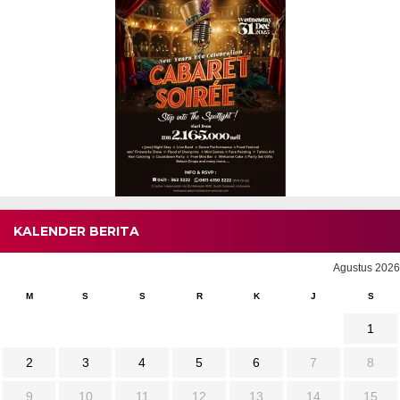
KALENDER BERITA
Agustus 2026
M
S
S
R
K
J
S
1
2
3
4
5
6
7
8
9
10
11
12
13
14
15