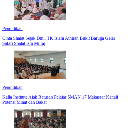
Pendidikan
Cinta Shalat Sejak Dini, TK Islam Athirah Bukit Baruga Gelar
Safari Shalat Isra Mi’raj
Pendidikan
Kalla Institute Ajak Ratusan Pelajar SMAN 17 Makassar Kenali
Potensi Minat dan Bakat