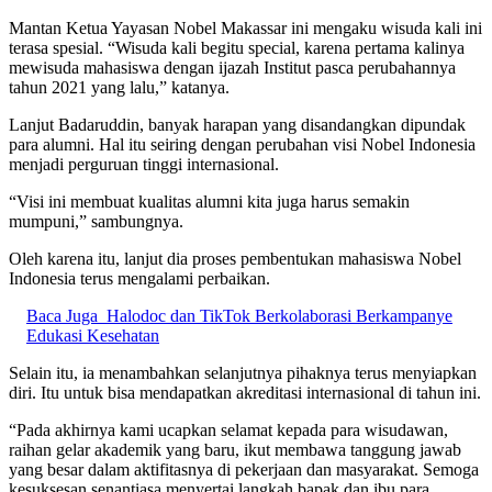
Mantan Ketua Yayasan Nobel Makassar ini mengaku wisuda kali ini
terasa spesial. “Wisuda kali begitu special, karena pertama kalinya
mewisuda mahasiswa dengan ijazah Institut pasca perubahannya
tahun 2021 yang lalu,” katanya.
Lanjut Badaruddin, banyak harapan yang disandangkan dipundak
para alumni. Hal itu seiring dengan perubahan visi Nobel Indonesia
menjadi perguruan tinggi internasional.
“Visi ini membuat kualitas alumni kita juga harus semakin
mumpuni,” sambungnya.
Oleh karena itu, lanjut dia proses pembentukan mahasiswa Nobel
Indonesia terus mengalami perbaikan.
Baca Juga
Halodoc dan TikTok Berkolaborasi Berkampanye
Edukasi Kesehatan
Selain itu, ia menambahkan selanjutnya pihaknya terus menyiapkan
diri. Itu untuk bisa mendapatkan akreditasi internasional di tahun ini.
“Pada akhirnya kami ucapkan selamat kepada para wisudawan,
raihan gelar akademik yang baru, ikut membawa tanggung jawab
yang besar dalam aktifitasnya di pekerjaan dan masyarakat. Semoga
kesuksesan senantiasa menyertai langkah bapak dan ibu para