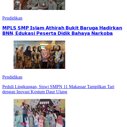
Pendidikan
𝗠𝗣𝗟𝗦 𝗦𝗠𝗣 𝗜𝘀𝗹𝗮𝗺 𝗔𝘁𝗵𝗶𝗿𝗮𝗵 𝗕𝘂𝗸𝗶𝘁 𝗕𝗮𝗿𝘂𝗴𝗮 𝗛𝗮𝗱𝗶𝗿𝗸𝗮𝗻
𝗕𝗡𝗡, 𝗘𝗱𝘂𝗸𝗮𝘀𝗶 𝗣𝗲𝘀𝗲𝗿𝘁𝗮 𝗗𝗶𝗱𝗶𝗸 𝗕𝗮𝗵𝗮𝘆𝗮 𝗡𝗮𝗿𝗸𝗼𝗯𝗮
Pendidikan
Peduli Lingkungan, Siswi SMPN 11 Makassar Tampilkan Tari
dengan Inovasi Kostum Daur Ulang