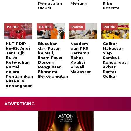
Pemasaran
Menang
Ribu
UMKM
Peserta
Politik
Politik
Politik
Politik
HUT PDIP
Blusukan
Nasdem
Golkar
ke-53, Andi
dari Pasar
dan PKS
Makassar
Tenri Uji:
ke Mall,
Bertemu
Siap
Bukti
Ilham Fauzi
Bahas
Sambut
Keteguhan
Dorong
Koalisi
Konsolidasi
Partai
Penguatan
Pilwali
Akbar
dalam
Ekonomi
Makassar
Partai
Perjuangkan
Berkelanjutan
Golkar
Nilai-nilai
Kebangsaan
ADVERTISING