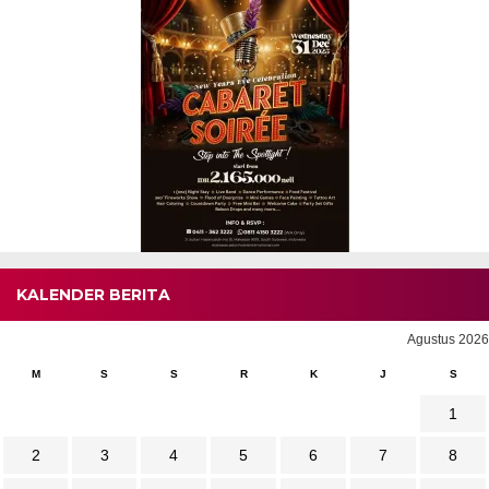
KALENDER BERITA
Agustus 2026
M
S
S
R
K
J
S
1
2
3
4
5
6
7
8