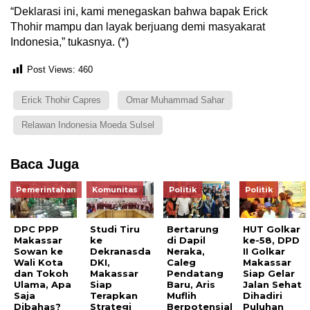
“Deklarasi ini, kami menegaskan bahwa bapak Erick
Thohir mampu dan layak berjuang demi masyakarat
Indonesia,” tukasnya. (*)
Post Views:
460
Erick Thohir Capres
Omar Muhammad Sahar
Relawan Indonesia Moeda Sulsel
Baca Juga
Pemerintahan
Komunitas
Politik
Politik
DPC PPP
Studi Tiru
Bertarung
HUT Golkar
Makassar
ke
di Dapil
ke-58, DPD
Sowan ke
Dekranasda
Neraka,
II Golkar
Wali Kota
DKI,
Caleg
Makassar
dan Tokoh
Makassar
Pendatang
Siap Gelar
Ulama, Apa
Siap
Baru, Aris
Jalan Sehat
Saja
Terapkan
Muflih
Dihadiri
Dibahas?
Strategi
Berpotensial
Puluhan