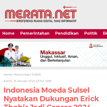
Home
Pemerintahan
Pendidikan
Politik
E
Home /
Komunitas
/
Politik
Kamis, 13 Januari 2022 23:32- WIB
Indonesia Moeda Sulsel
Nyatakan Dukungan Erick