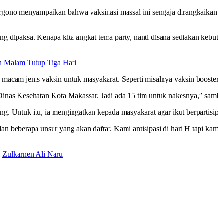
argono menyampaikan bahwa vaksinasi massal ini sengaja dirangkaikan
rung dipaksa. Kenapa kita angkat tema party, nanti disana sediakan k
 Malam Tutup Tiga Hari
macam jenis vaksin untuk masyakarat. Seperti misalnya vaksin booster
 Dinas Kesehatan Kota Makassar. Jadi ada 15 tim untuk nakesnya,” sa
ang. Untuk itu, ia mengingatkan kepada masyakarat agar ikut berpartisip
n beberapa unsur yang akan daftar. Kami antisipasi di hari H tapi kami 
l
Zulkarnen Ali Naru