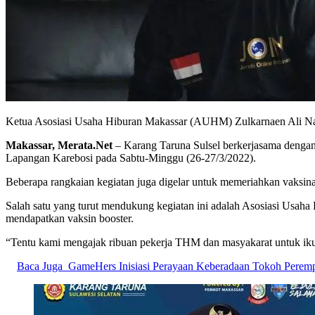
Ketua Asosiasi Usaha Hiburan Makassar (AUHM) Zulkarnaen Ali N
Makassar, Merata.Net
– Karang Taruna Sulsel berkerjasama dengan 
Lapangan Karebosi pada Sabtu-Minggu (26-27/3/2022).
Beberapa rangkaian kegiatan juga digelar untuk memeriahkan vaksinas
Salah satu yang turut mendukung kegiatan ini adalah Asosiasi Usah
mendapatkan vaksin booster.
“Tentu kami mengajak ribuan pekerja THM dan masyakarat untuk ikut
Baca Juga
GameHers Inisiasi Perayaan Keberadaan Tokoh Peremp