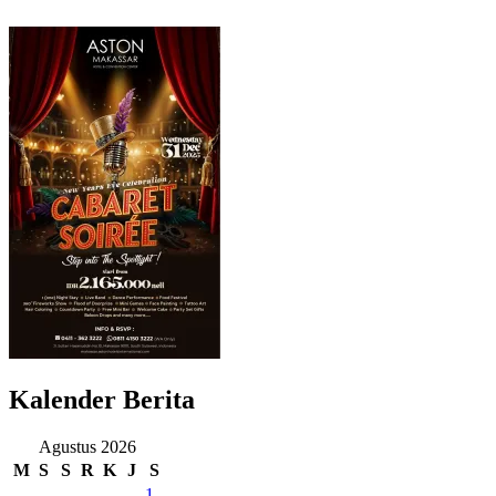
Kalender Berita
Agustus 2026
M
S
S
R
K
J
S
1