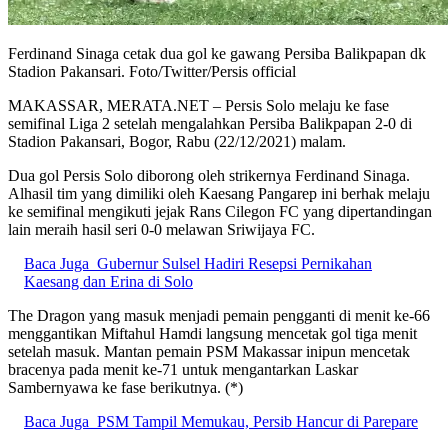
Ferdinand Sinaga cetak dua gol ke gawang Persiba Balikpapan dk
Stadion Pakansari. Foto/Twitter/Persis official
MAKASSAR, MERATA.NET – Persis Solo melaju ke fase
semifinal Liga 2 setelah mengalahkan Persiba Balikpapan 2-0 di
Stadion Pakansari, Bogor, Rabu (22/12/2021) malam.
Dua gol Persis Solo diborong oleh strikernya Ferdinand Sinaga.
Alhasil tim yang dimiliki oleh Kaesang Pangarep ini berhak melaju
ke semifinal mengikuti jejak Rans Cilegon FC yang dipertandingan
lain meraih hasil seri 0-0 melawan Sriwijaya FC.
Baca Juga
Gubernur Sulsel Hadiri Resepsi Pernikahan
Kaesang dan Erina di Solo
The Dragon yang masuk menjadi pemain pengganti di menit ke-66
menggantikan Miftahul Hamdi langsung mencetak gol tiga menit
setelah masuk. Mantan pemain PSM Makassar inipun mencetak
bracenya pada menit ke-71 untuk mengantarkan Laskar
Sambernyawa ke fase berikutnya. (*)
Baca Juga
PSM Tampil Memukau, Persib Hancur di Parepare