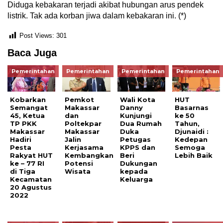
Diduga kebakaran terjadi akibat hubungan arus pendek
listrik. Tak ada korban jiwa dalam kebakaran ini. (*)
Post Views:
301
Baca Juga
Pemerintahan
Pemerintahan
Pemerintahan
Pemerintahan
Kobarkan
Pemkot
Wali Kota
HUT
Semangat
Makassar
Danny
Basarnas
45, Ketua
dan
Kunjungi
ke 50
TP PKK
Poltekpar
Dua Rumah
Tahun,
Makassar
Makassar
Duka
Djunaidi :
Hadiri
Jalin
Petugas
Kedepan
Pesta
Kerjasama
KPPS dan
Semoga
Rakyat HUT
Kembangkan
Beri
Lebih Baik
ke – 77 RI
Potensi
Dukungan
di Tiga
Wisata
kepada
Kecamatan
Keluarga
20 Agustus
2022