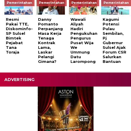
Pemerintahan
Pemerintahan
Pemerintahan
Pemerintahan
Resmi
Danny
Wawali
Kagumi
Pakai TTE,
Pomanto
Aliyah
Potensi
Diskominfo-
Perpanjang
Hadiri
Pulau
SP Sulsel
Masa Kerja
Pengukuhan
Sembilan,
Bimtek
Tenaga
Pengurus
Pj
Pejabat
Kontrak
Pusat Wija
Gubernur
Tana
Lama,
We
Sulsel Ajak
Toraja
Laskar
Ummung
Forum CSR
Pelangi
Datu
Salurkan
Gimana?
Larompong
Bantuan
ADVERTISING