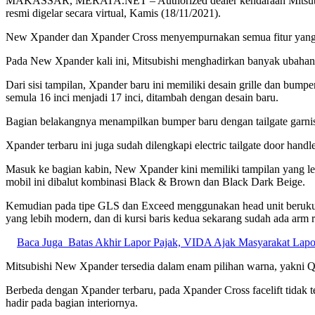
MAKASSAR, MERATA.NET – Authorized dealer kendaraan Mitsubish
resmi digelar secara virtual, Kamis (18/11/2021).
New Xpander dan Xpander Cross menyempurnakan semua fitur yang ada
Pada New Xpander kali ini, Mitsubishi menghadirkan banyak ubahan. 
Dari sisi tampilan, Xpander baru ini memiliki desain grille dan bu
semula 16 inci menjadi 17 inci, ditambah dengan desain baru.
Bagian belakangnya menampilkan bumper baru dengan tailgate garn
Xpander terbaru ini juga sudah dilengkapi electric tailgate door hand
Masuk ke bagian kabin, New Xpander kini memiliki tampilan yang leb
mobil ini dibalut kombinasi Black & Brown dan Black Dark Beige.
Kemudian pada tipe GLS dan Exceed menggunakan head unit berukuran 7
yang lebih modern, dan di kursi baris kedua sekarang sudah ada arm re
Baca Juga
Batas Akhir Lapor Pajak, VIDA Ajak Masyarakat Lap
Mitsubishi New Xpander tersedia dalam enam pilihan warna, yakni Qua
Berbeda dengan Xpander terbaru, pada Xpander Cross facelift tidak t
hadir pada bagian interiornya.