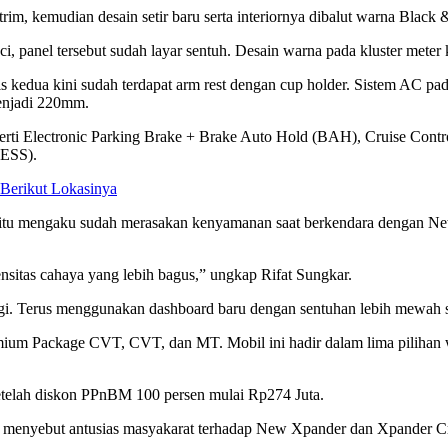
m, kemudian desain setir baru serta interiornya dibalut warna Black 
nci, panel tersebut sudah layar sentuh. Desain warna pada kluster met
aris kedua kini sudah terdapat arm rest dengan cup holder. Sistem AC pa
enjadi 220mm.
eperti Electronic Parking Brake + Brake Auto Hold (BAH), Cruise Con
(ESS).
Berikut Lokasinya
 itu mengaku sudah merasakan kenyamanan saat berkendara dengan New 
ensitas cahaya yang lebih bagus,” ungkap Rifat Sungkar.
. Terus menggunakan dashboard baru dengan sentuhan lebih mewah s
mium Package CVT, CVT, dan MT. Mobil ini hadir dalam lima pilihan w
etelah diskon PPnBM 100 persen mulai Rp274 Juta.
t menyebut antusias masyakarat terhadap New Xpander dan Xpander Cro