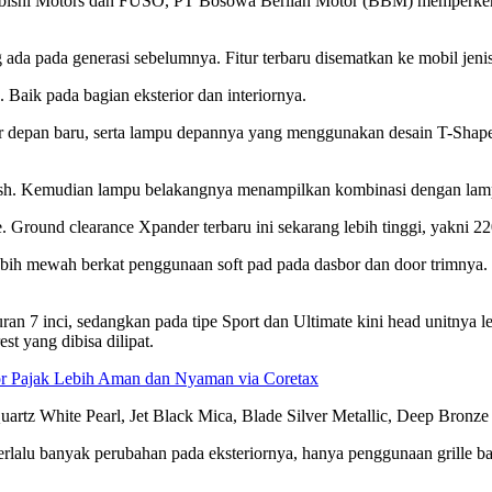
i Motors dan FUSO, PT Bosowa Berlian Motor (BBM) memperkenalk
 pada generasi sebelumnya. Fitur terbaru disematkan ke mobil jenis
Baik pada bagian eksterior dan interiornya.
mper depan baru, serta lampu depannya yang menggunakan desain T-Sha
ish. Kemudian lampu belakangnya menampilkan kombinasi dengan lam
le. Ground clearance Xpander terbaru ini sekarang lebih tinggi, yakni 
ih mewah berkat penggunaan soft pad pada dasbor dan door trimnya. L
 inci, sedangkan pada tipe Sport dan Ultimate kini head unitnya lebih
st yang dibisa dilipat.
or Pajak Lebih Aman dan Nyaman via Coretax
rtz White Pearl, Jet Black Mica, Blade Silver Metallic, Deep Bronze M
erlalu banyak perubahan pada eksteriornya, hanya penggunaan grille b