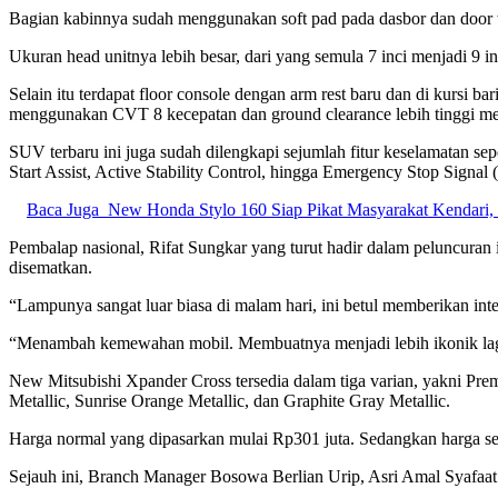
Bagian kabinnya sudah menggunakan soft pad pada dasbor dan door tri
Ukuran head unitnya lebih besar, dari yang semula 7 inci menjadi 9 i
Selain itu terdapat floor console dengan arm rest baru dan di kursi b
menggunakan CVT 8 kecepatan dan ground clearance lebih tinggi m
SUV terbaru ini juga sudah dilengkapi sejumlah fitur keselamatan s
Start Assist, Active Stability Control, hingga Emergency Stop Signal 
Baca Juga
New Honda Stylo 160 Siap Pikat Masyarakat Kendari, 
Pembalap nasional, Rifat Sungkar yang turut hadir dalam peluncuran
disematkan.
“Lampunya sangat luar biasa di malam hari, ini betul memberikan int
“Menambah kemewahan mobil. Membuatnya menjadi lebih ikonik lagi
New Mitsubishi Xpander Cross tersedia dalam tiga varian, yakni Pre
Metallic, Sunrise Orange Metallic, dan Graphite Gray Metallic.
Harga normal yang dipasarkan mulai Rp301 juta. Sedangkan harga s
Sejauh ini, Branch Manager Bosowa Berlian Urip, Asri Amal Syafaa