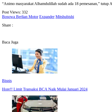
“Animo masyarakat Alhamdulillah sudah ada 18 pemesanan,” tutup A
Post Views:
332
Bosowa Berlian Motor
Expander
Mitshubishi
Share :
Baca Juga
Bisnis
Hore!! Limit Transaksi BCA Naik Mulai Januari 2024