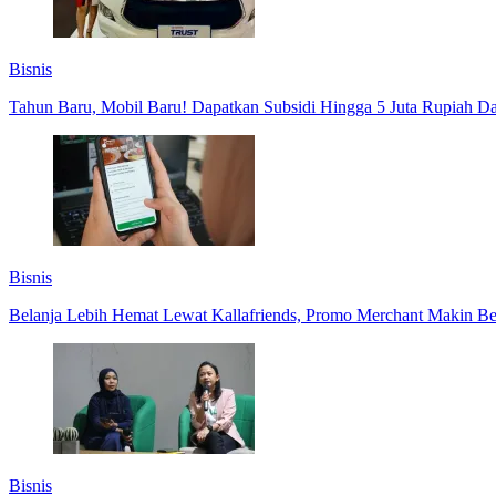
Bisnis
Tahun Baru, Mobil Baru! Dapatkan Subsidi Hingga 5 Juta Rupiah Da
Bisnis
Belanja Lebih Hemat Lewat Kallafriends, Promo Merchant Makin B
Bisnis