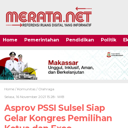
Home
Pemerintahan
Pendidikan
Politik
E
Home /
Komunitas
/
Olahraga
Selasa, 16 November 2021 15:28- WIB
Asprov PSSI Sulsel Siap
Gelar Kongres Pemilihan