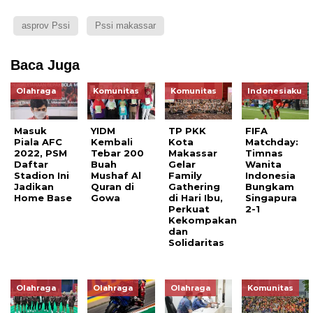
asprov Pssi
Pssi makassar
Baca Juga
Olahraga
Komunitas
Komunitas
Indonesiaku
Masuk
YIDM
TP PKK
FIFA
Piala AFC
Kembali
Kota
Matchday:
2022, PSM
Tebar 200
Makassar
Timnas
Daftar
Buah
Gelar
Wanita
Stadion Ini
Mushaf Al
Family
Indonesia
Jadikan
Quran di
Gathering
Bungkam
Home Base
Gowa
di Hari Ibu,
Singapura
Perkuat
2-1
Kekompakan
dan
Solidaritas
Olahraga
Olahraga
Olahraga
Komunitas