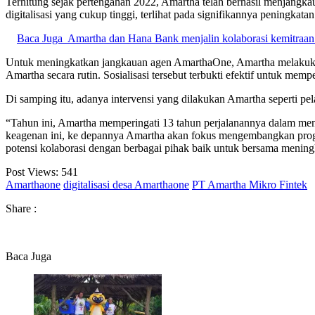
Terhitung sejak pertengahan 2022, Amartha telah berhasil menjangka
digitalisasi yang cukup tinggi, terlihat pada signifikannya peningk
Baca Juga
Amartha dan Hana Bank menjalin kolaborasi kemitraan
Untuk meningkatkan jangkauan agen AmarthaOne, Amartha melakukan 
Amartha secara rutin. Sosialisasi tersebut terbukti efektif untuk 
Di samping itu, adanya intervensi yang dilakukan Amartha seperti pe
“Tahun ini, Amartha memperingati 13 tahun perjalanannya dalam men
keagenan ini, ke depannya Amartha akan fokus mengembangkan prog
potensi kolaborasi dengan berbagai pihak baik untuk bersama mening
Post Views:
541
Amarthaone
digitalisasi desa Amarthaone
PT Amartha Mikro Fintek
Share :
Baca Juga