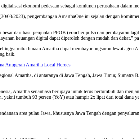
gitalisasi ekonomi pedesaan sebagai komitmen perusahaan dalam men
(30/03/2023), pengembangan AmarthaOne ini sejalan dengan komitmen
besar dari hasil penjualan PPOB (voucher pulsa dan pembayaran tagi
anan keuangan digital dapat diperoleh dengan mudah dan dekat,” pa
sehingga mitra binaan Amartha dapat membayar angsuran lewat agen 
ang baik.
ima Anugerah Amartha Local Heroes
egional Amartha, di antaranya di Jawa Tengah, Jawa Timur, Sumatra Ba
nesia, Amartha senantiasa berupaya untuk terus bertumbuh dan menja
yakni tumbuh 93 persen (YoY) atau hampir 2x lipat dari total dana ya
 pendanaan area pulau Jawa, khususnya Jawa Tengah dengan penyaluran h