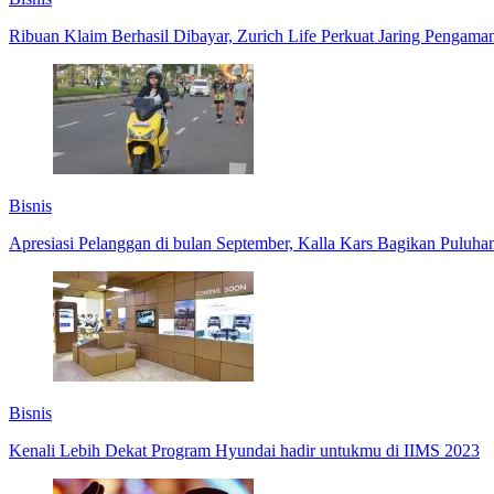
Ribuan Klaim Berhasil Dibayar, Zurich Life Perkuat Jaring Pengaman
Bisnis
Apresiasi Pelanggan di bulan September, Kalla Kars Bagikan Puluh
Bisnis
Kenali Lebih Dekat Program Hyundai hadir untukmu di IIMS 2023