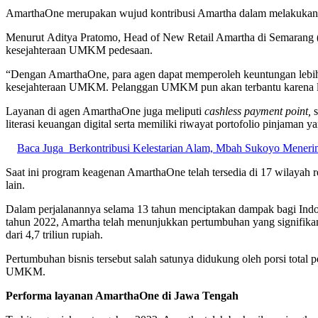
AmarthaOne merupakan wujud kontribusi Amartha dalam melakukan di
Menurut Aditya Pratomo, Head of New Retail Amartha
di Semarang 
kesejahteraan UMKM pedesaan.
“Dengan AmarthaOne, para agen dapat memperoleh keuntungan lebih 
kesejahteraan UMKM. Pelanggan UMKM pun akan terbantu karena lay
Layanan di agen AmarthaOne juga meliputi
cashless payment point,
literasi keuangan digital serta memiliki riwayat portofolio pinjaman y
Baca Juga
Berkontribusi Kelestarian Alam, Mbah Sukoyo Mener
Saat ini program keagenan AmarthaOne telah tersedia di 17 wilayah r
lain.
Dalam perjalanannya selama 13 tahun menciptakan dampak bagi Indo
tahun 2022, Amartha telah menunjukkan pertumbuhan yang signifikan, 
dari 4,7 triliun rupiah.
Pertumbuhan bisnis tersebut salah satunya didukung oleh porsi total
UMKM.
Performa layanan AmarthaOne di Jawa Tengah