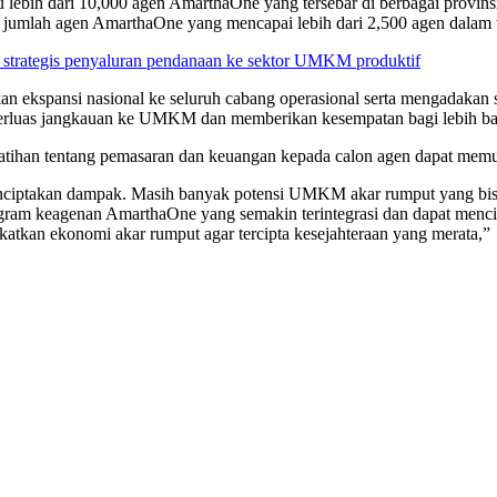
u lebih dari 10,000 agen AmarthaOne yang tersebar di berbagai provin
atan jumlah agen AmarthaOne yang mencapai lebih dari 2,500 agen dala
 strategis penyaluran pendanaan ke sektor UMKM produktif
ekspansi nasional ke seluruh cabang operasional serta mengadakan s
memperluas jangkauan ke UMKM dan memberikan kesempatan bagi lebih ba
latihan tentang pemasaran dan keuangan kepada calon agen dapat memud
ciptakan dampak. Masih banyak potensi UMKM akar rumput yang bisa k
ram keagenan AmarthaOne yang semakin terintegrasi dan dapat menc
katkan ekonomi akar rumput agar tercipta kesejahteraan yang merata,”