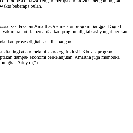
si di Indonesia. Jawa Tengah merupakan provinsi dengan tingkat
m waktu beberapa bulan.
osialisasi layanan AmarthaOne melalui program Sanggar Digital
nyak mitra untuk memanfaatkan program digitalisasi yang diberikan.
ahkan proses digitalisasi di lapangan.
ita tingkatkan melalui teknologi inklusif. Khusus program
iptakan dampak ekonomi berkelanjutan. Amartha juga membuka
 pungkas Aditya. (*)