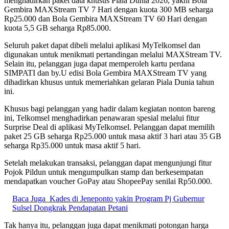
menghadirkan paket data khusus Piala Dunia 2026, yakni Bola
Gembira MAXStream TV 7 Hari dengan kuota 300 MB seharga
Rp25.000 dan Bola Gembira MAXStream TV 60 Hari dengan
kuota 5,5 GB seharga Rp85.000.
Seluruh paket dapat dibeli melalui aplikasi MyTelkomsel dan
digunakan untuk menikmati pertandingan melalui MAXStream TV.
Selain itu, pelanggan juga dapat memperoleh kartu perdana
SIMPATI dan by.U edisi Bola Gembira MAXStream TV yang
dihadirkan khusus untuk memeriahkan gelaran Piala Dunia tahun
ini.
Khusus bagi pelanggan yang hadir dalam kegiatan nonton bareng
ini, Telkomsel menghadirkan penawaran spesial melalui fitur
Surprise Deal di aplikasi MyTelkomsel. Pelanggan dapat memilih
paket 25 GB seharga Rp25.000 untuk masa aktif 3 hari atau 35 GB
seharga Rp35.000 untuk masa aktif 5 hari.
Setelah melakukan transaksi, pelanggan dapat mengunjungi fitur
Pojok Pildun untuk mengumpulkan stamp dan berkesempatan
mendapatkan voucher GoPay atau ShopeePay senilai Rp50.000.
Baca Juga
Kades di Jeneponto yakin Program Pj Gubernur
Sulsel Dongkrak Pendapatan Petani
Tak hanya itu, pelanggan juga dapat menikmati potongan harga